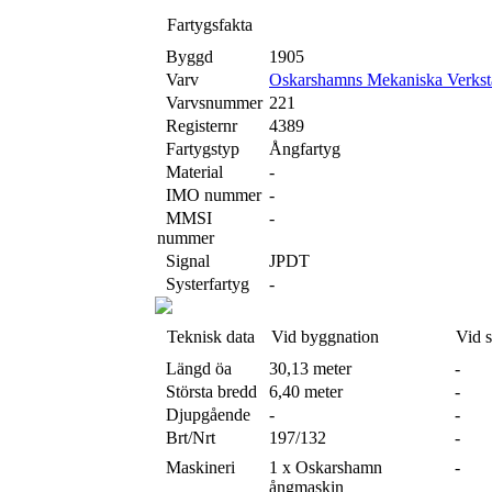
Fartygsfakta
Byggd
1905
Varv
Oskarshamns Mekaniska Verkst
Varvsnummer
221
Registernr
4389
Fartygstyp
Ångfartyg
Material
-
IMO nummer
-
MMSI
-
nummer
Signal
JPDT
Systerfartyg
-
Teknisk data
Vid byggnation
Vid 
Längd öa
30,13 meter
-
Största bredd
6,40 meter
-
Djupgående
-
-
Brt/Nrt
197/132
-
Maskineri
1 x Oskarshamn
-
ångmaskin