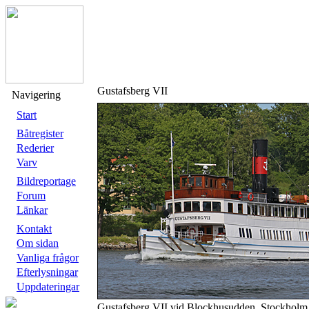
Gustafsberg VII
Navigering
Start
Båtregister
Rederier
Varv
Bildreportage
Forum
Länkar
Kontakt
Om sidan
Vanliga frågor
Efterlysningar
Uppdateringar
Gustafsberg VII vid Blockhusudden, Stockholm