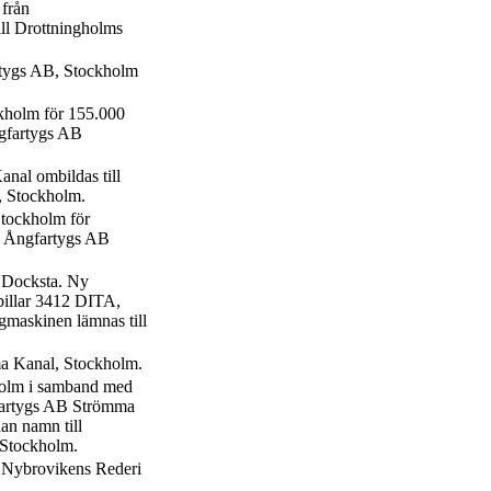
 från
ll Drottningholms
rtygs AB, Stockholm
ckholm för 155.000
ngfartygs AB
al ombildas till
 Stockholm.
Stockholm för
ör Ångfartygs AB
, Docksta. Ny
pillar 3412 DITA,
gmaskinen lämnas till
ma Kanal, Stockholm.
holm i samband med
fartygs AB Strömma
an namn till
 Stockholm.
v Nybrovikens Rederi