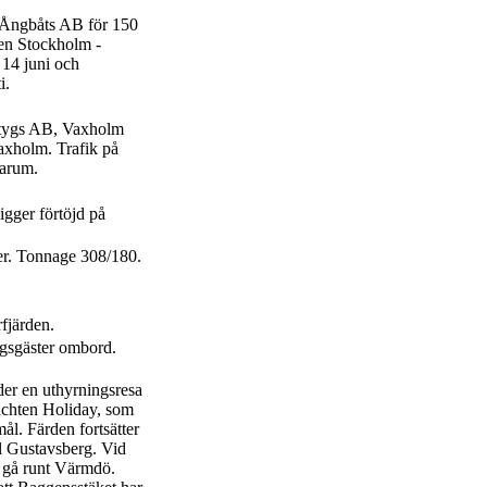
a Ångbåts AB för 150
den Stockholm -
 14 juni och
i.
rtygs AB, Vaxholm
xholm. Trafik på
Marum.
igger förtöjd på
er. Tonnage 308/180.
fjärden.
ngsgäster ombord.
der en uthyrningsresa
yachten Holiday, som
l. Färden fortsätter
ll Gustavsberg. Vid
t gå runt Värmdö.