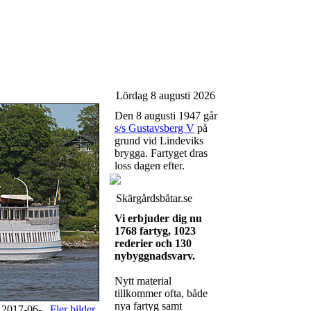
Lördag 8 augusti 2026
Den 8 augusti 1947 går
s/s Gustavsberg V
på
grund vid Lindeviks
brygga. Fartyget dras
loss dagen efter.
Skärgårdsbåtar.se
Vi erbjuder dig nu
1768 fartyg, 1023
rederier och 130
nybyggnadsvarv.
Nytt material
tillkommer ofta, både
nya fartyg samt
 2017-06-
Fler bilder