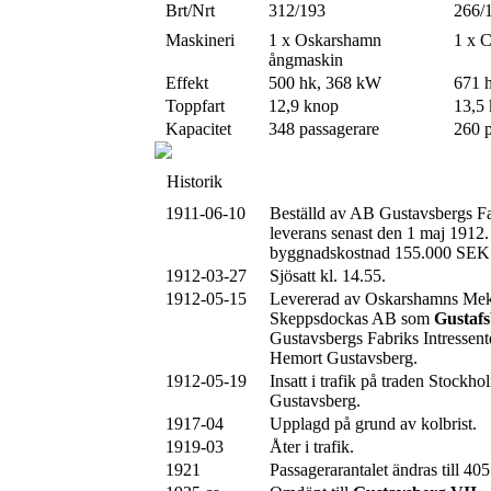
Brt/Nrt
312/193
266/
Maskineri
1 x Oskarshamn
1 x C
ångmaskin
Effekt
500 hk, 368 kW
671 
Toppfart
12,9 knop
13,5
Kapacitet
348 passagerare
260 p
Historik
1911-06-10
Beställd av AB Gustavsbergs Fab
leverans senast den 1 maj 1912
byggnadskostnad 155.000 SEK
1912-03-27
Sjösatt kl. 14.55.
1912-05-15
Levererad av Oskarshamns Mek
Skeppsdockas AB som
Gustafs
Gustavsbergs Fabriks Intressent
Hemort Gustavsberg.
1912-05-19
Insatt i trafik på traden Stockh
Gustavsberg.
1917-04
Upplagd på grund av kolbrist.
1919-03
Åter i trafik.
1921
Passagerarantalet ändras till 405