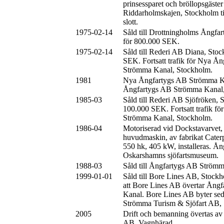
prinsessparet och bröllopsgäster
Riddarholmskajen, Stockholm ti
slott.
1975-02-14
Såld till Drottningholms Ångfa
för 800.000 SEK.
1975-02-14
Såld till Rederi AB Diana, Sto
SEK. Fortsatt trafik för Nya Å
Strömma Kanal, Stockholm.
1981
Nya Ångfartygs AB Strömma Kan
Ångfartygs AB Strömma Kanal,
1985-03
Såld till Rederi AB Sjöfröken, 
100.000 SEK. Fortsatt trafik f
Strömma Kanal, Stockholm.
1986-04
Motoriserad vid Dockstavarvet
huvudmaskin, av fabrikat Cater
550 hk, 405 kW, installeras. Ån
Oskarshamns sjöfartsmuseum.
1988-03
Såld till Ångfartygs AB Ström
1999-01-01
Såld till Bore Lines AB, Stock
att Bore Lines AB övertar Ång
Kanal. Bore Lines AB byter sed
Strömma Turism & Sjöfart AB,
2005
Drift och bemanning övertas a
AB, Vagnhärad.