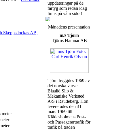
uppdateringar på de
fartyg som redan idag
finns på våra sidor!
Månadens presentation
ch Skeppsdockas AB,
m/s Tjörn
Tjörns Hamnar AB
Tjörn byggdes 1969 av
det norska varvet
Blaalid Slip &
Mekaniske Verksted
A/S i Raudeberg. Hon
levererades den 31
mars 1969 till
6 meter
Klädesholmens Post-
meter
och Passagerartrafik för
meter
trafik på traden