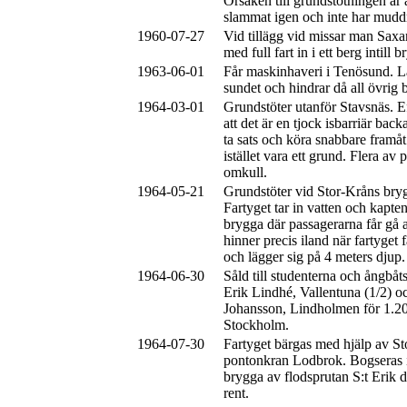
Orsaken till grundstötningen är 
slammat igen och inte har muddr
1960-07-27
Vid tillägg vid missar man Sax
med full fart in i ett berg intill 
1963-06-01
Får maskinhaveri i Tenösund. Lä
sundet och hindrar då all övrig b
1964-03-01
Grundstöter utanför Stavsnäs. E
att det är en tjock isbarriär back
ta sats och köra snabbare framåt.
istället vara ett grund. Flera av
omkull.
1964-05-21
Grundstöter vid Stor-Kråns bryg
Fartyget tar in vatten och kapten
brygga där passagerarna får gå 
hinner precis iland när fartyget f
och lägger sig på 4 meters djup.
1964-06-30
Såld till studenterna och ångbåt
Erik Lindhé, Vallentuna (1/2) 
Johansson, Lindholmen för 1.
Stockholm.
1964-07-30
Fartyget bärgas med hjälp av S
pontonkran Lodbrok. Bogseras in
brygga av flodsprutan S:t Erik d
rent.