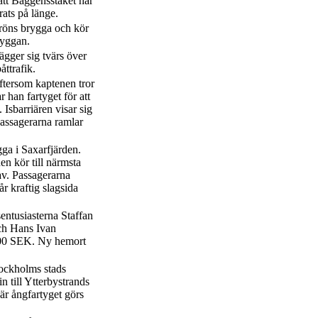
att Baggensstäket har
ats på länge.
aröns brygga och kör
bryggan.
gger sig tvärs över
åttrafik.
ftersom kaptenen tror
ar han fartyget för att
 Isbarriären visar sig
 passagerarna ramlar
ga i Saxarfjärden.
en kör till närmsta
av. Passagerarna
år kraftig slagsida
sentusiasterna Staffan
och Hans Ivan
200 SEK. Ny hemort
tockholms stads
 till Ytterbystrands
är ångfartyget görs