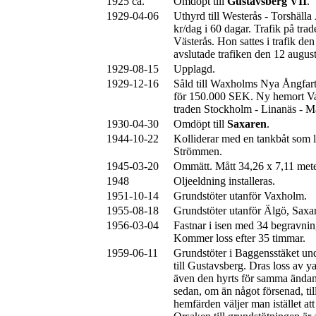
1925 ca.
Omdöpt till
Gustavsberg VII
.
1929-04-06
Uthyrd till Westerås - Torshäll
kr/dag i 60 dagar. Trafik på tra
Västerås. Hon sattes i trafik den
avslutade trafiken den 12 august
1929-08-15
Upplagd.
1929-12-16
Såld till Waxholms Nya Ångfa
för 150.000 SEK. Ny hemort Va
traden Stockholm - Linanäs - 
1930-04-30
Omdöpt till
Saxaren
.
1944-10-22
Kolliderar med en tankbåt som l
Strömmen.
1945-03-20
Ommätt. Mått 34,26 x 7,11 met
1948
Oljeeldning installeras.
1951-10-14
Grundstöter utanför Vaxholm.
1955-08-18
Grundstöter utanför Älgö, Saxar
1956-03-04
Fastnar i isen med 34 begravni
Kommer loss efter 35 timmar.
1959-06-11
Grundstöter i Baggensstäket un
till Gustavsberg. Dras loss av 
även den hyrts för samma ändamå
sedan, om än något försenad, ti
hemfärden väljer man istället at