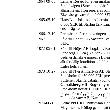
1964-09-05
Lämnar Resarö för egen maskin o
Strandvägen i Stockholm där far
allmänheten. Hon repareras och
Ekensbergs varv för 40.000 SE
1965-05-10
Hans Ivan Johansson säljer sin a
6.500 SEK till Staffan Erik Li
ensam ägare.
1966-12-10
Premiärtur efter renoveringen.
1967
Såld till Rederi AB Saxaren, Va
SEK.
1972-05-01
Såld till Nöjes AB Logdans, Bo
Sandberg, Luleå (1/3) för 75.0
bedriva danskryssningar i Luleå.
allt för dålig kondition och blir
Luleå hela vintern.
1973-10-27
Såld till Nya Ångfartygs AB S
Stockholm för 50.000 SEK (me
Stiftelsen Skärgårdsbåten) och o
Gustafsberg VII
. Bogseringen f
Stockholm kostar 15.000 SEK o
bogserbåten Aggö. Ombyggd oc
Finnboda varv AB, Nacka för 1
1974-06-15
Deltar vid HKH Prinsessan Chri
Magnussons bröllop genom att t