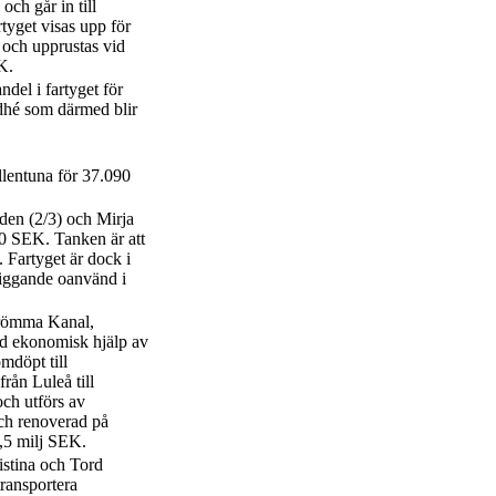
ch går in till
tyget visas upp för
 och upprustas vid
K.
ndel i fartyget för
ndhé som därmed blir
llentuna för 37.090
den (2/3) och Mirja
00 SEK. Tanken är att
 Fartyget är dock i
 liggande oanvänd i
trömma Kanal,
d ekonomisk hjälp av
mdöpt till
rån Luleå till
ch utförs av
h renoverad på
,5 milj SEK.
stina och Tord
ransportera