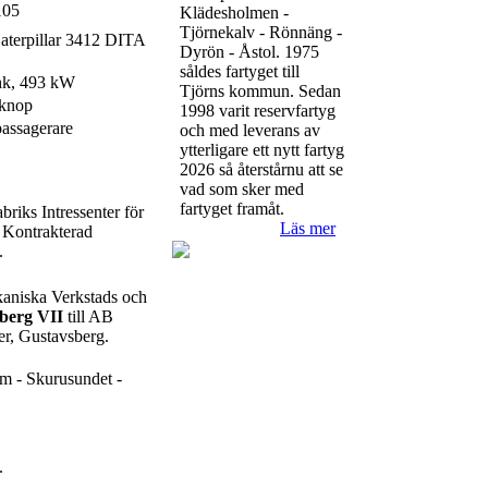
105
Klädesholmen -
Tjörnekalv - Rönnäng -
aterpillar 3412 DITA
Dyrön - Åstol. 1975
såldes fartyget till
hk, 493 kW
Tjörns kommun. Sedan
 knop
1998 varit reservfartyg
assagerare
och med leverans av
ytterligare ett nytt fartyg
2026 så återstårnu att se
vad som sker med
fartyget framåt.
riks Intressenter för
Läs mer
. Kontrakterad
.
aniska Verkstads och
berg VII
till AB
er, Gustavsberg.
olm - Skurusundet -
.