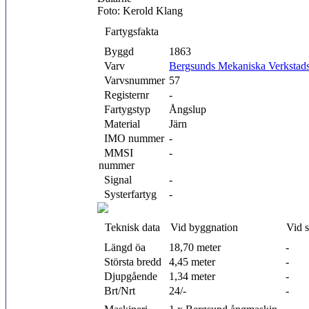
Foto: Kerold Klang
Fartygsfakta
Byggd
1863
Varv
Bergsunds Mekaniska Verkstad
Varvsnummer
57
Registernr
-
Fartygstyp
Ångslup
Material
Järn
IMO nummer
-
MMSI
-
nummer
Signal
-
Systerfartyg
-
Teknisk data
Vid byggnation
Vid 
Längd öa
18,70 meter
-
Största bredd
4,45 meter
-
Djupgående
1,34 meter
-
Brt/Nrt
24/-
-