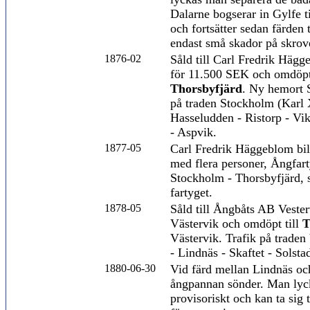
Dalarne bogserar in Gylfe 
och fortsätter sedan färden
endast små skador på skrov
1876-02
Såld till Carl Fredrik Häg
för 11.500 SEK och omdöpt 
Thorsbyfjärd
. Ny hemort 
på traden Stockholm (Karl X
Hasseludden - Ristorp - Vik
- Aspvik.
1877-05
Carl Fredrik Häggeblom bil
med flera personer, Ångfar
Stockholm - Thorsbyfjärd, 
fartyget.
1878-05
Såld till Ångbåts AB Vester
Västervik och omdöpt till
T
Västervik. Trafik på traden 
- Lindnäs - Skaftet - Solsta
1880-06-30
Vid färd mellan Lindnäs oc
ångpannan sönder. Man lyc
provisoriskt och kan ta sig 