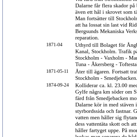
Dalarne får flera skador på
även ett hål i skrovet som t
Man fortsätter till Stockho
att ha lossat sin last vid Ri
Bergsunds Mekaniska Verks
reparation.
1871-04
Uthyrd till Bolaget för Ång
Kanal, Stockholm. Trafik p
Stockholm - Vaxholm - Mar
Tuna - Åkersberg - Toftest
1871-05-11
Åter till ägaren. Fortsatt tr
Stockholm - Smedjebacken
1874-09-24
Kolliderar ca. kl. 23.00 m
Gylfe några km söder om S
färd från Smedjebacken mo
Dalarne kör in med stäven 
styrbordssida och fastnar. 
vatten men håller sig flyta
dess vattentäta skott och at
håller fartyget uppe. På mo
lyckas man separera de båd