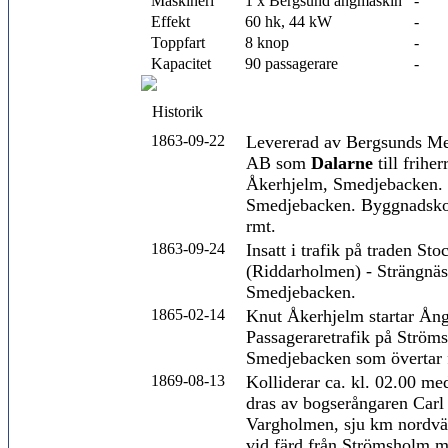
Maskineri
1 x Bergsund ångmaskin
-
Effekt
60 hk, 44 kW
-
Toppfart
8 knop
-
Kapacitet
90 passagerare
-
Historik
1863-09-22
Levererad av Bergsunds Me
AB som
Dalarne
till frihe
Åkerhjelm, Smedjebacken.
Smedjebacken. Byggnadsko
rmt.
1863-09-24
Insatt i trafik på traden St
(Riddarholmen) - Strängnäs
Smedjebacken.
1865-02-14
Knut Åkerhjelm startar Ång
Passageraretrafik på Ström
Smedjebacken som övertar f
1869-08-13
Kolliderar ca. kl. 02.00 m
dras av bogserångaren Carl
Vargholmen, sju km nordvä
vid färd från Strömsholm 