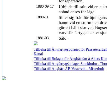
för reparation.
1880-09-17
Utbjuds till salu vid en au
anbud anses för låga.
1880-11
Sliter sig från förtöjningarn
hamn vid en storm och dri
gör ett hål i skrovet. Bogser
varv där fartygets akter sjun
1881-03
Såld.
Tillbaka till Ångfartygsbolaget för Passagerartr
Kanal
Tillbaka till Bolaget för Ångbåtsfart å Åkers Kan
Tillbaka till Ångfartygsbolaget Stockholm - Tho
Tillbaka till Ångbåts AB Vestervik - Misterhult