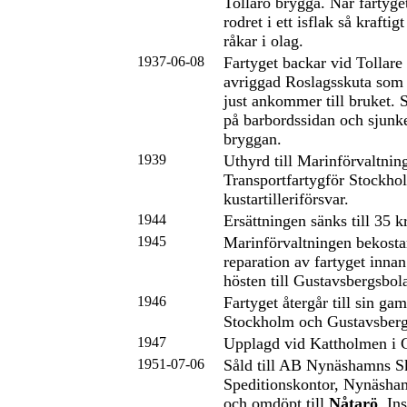
Tollarö brygga. När fartyget
rodret i ett isflak så kraftig
råkar i olag.
1937-06-08
Fartyget backar vid Tollare 
avriggad Roslagsskuta som
just ankommer till bruket. 
på barbordssidan och sjunk
bryggan.
1939
Uthyrd till Marinförvaltnin
Transportfartygför Stockho
kustartilleriförsvar.
1944
Ersättningen sänks till 35 k
1945
Marinförvaltningen bekosta
reparation av fartyget inna
hösten till Gustavsbergsbol
1946
Fartyget återgår till sin ga
Stockholm och Gustavsberg
1947
Upplagd vid Kattholmen i 
1951-07-06
Såld till AB Nynäshamns S
Speditionskontor, Nynäsha
och omdöpt till
Nåtarö
. Ins