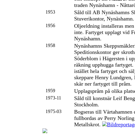
traden Nynäshamn - Nåttar
1953
Såld till AB Nynäshamns S
Stuverikontor, Nynäshamn.
1956
Oljeeldning installeras men
inte. Fartyget upplagt vid F
Nynäshamn.
1958
Nynäshamns Skeppsmäkler
Speditionskontor ger skrot
Söderblom i Hägersten i upp
räkning upphugga fartyget
istället hela fartyget och säl
skeppare Henry Lundgren, 
skär ner fartyget till pråm.
1959
Upplagspråm på olika plats
1973-11
Såld till konstnär Leif Ben
Stockholm.
1975-03
Bogseras till Värtahamnen 
fullbordas av Perry Norlin
Metallskrot.