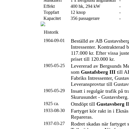
Maskineri
1 x Bergsund ångmaskin
-
Effekt
400 hk, 294 kW
-
Toppfart
12 knop
-
Kapacitet
356 passagerare
-
Historik
1904-09-01
Beställd av AB Gustavsberg
Intressenter. Kontrakterad
117.000 kr. Efter vissa just
priset till 120.000 kr.
1905-05-25
Levererad av Bergsunds Me
som
Gustafsberg III
till A
Fabriks Intressenter, Gusta
Leveransprovtur till Gustav
1905-05-29
Insatt i regulgär trafik på 
Skurusundet - Gustavsberg.
1925 ca.
Omdöpt till
Gustavsberg I
1933-08-30
Fartyget kör rakt in i Eknä
Repareras.
1937-03-27
Rodret skadas när fartyget s