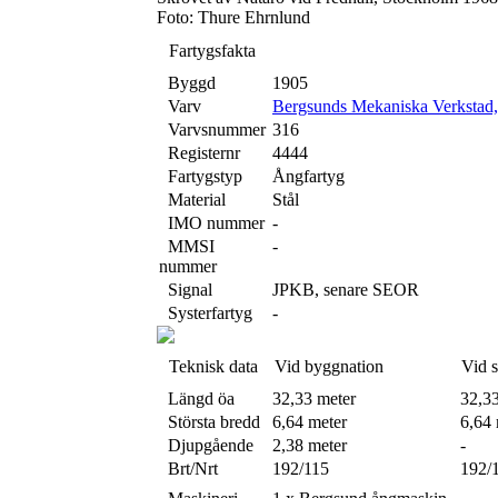
Foto: Thure Ehrnlund
Fartygsfakta
Byggd
1905
Varv
Bergsunds Mekaniska Verkstad
Varvsnummer
316
Registernr
4444
Fartygstyp
Ångfartyg
Material
Stål
IMO nummer
-
MMSI
-
nummer
Signal
JPKB, senare SEOR
Systerfartyg
-
Teknisk data
Vid byggnation
Vid 
Längd öa
32,33 meter
32,3
Största bredd
6,64 meter
6,64 
Djupgående
2,38 meter
-
Brt/Nrt
192/115
192/