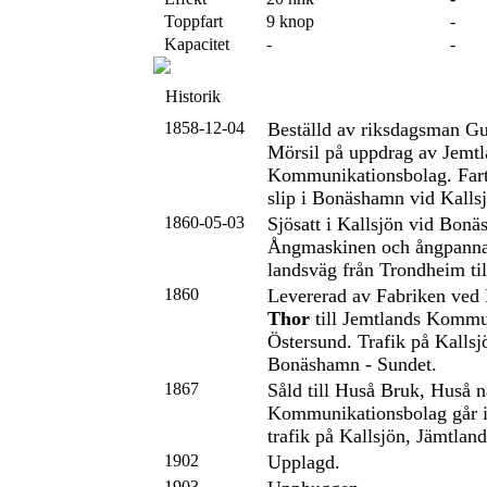
Toppfart
9 knop
-
Kapacitet
-
-
Historik
1858-12-04
Beställd av riksdagsman Gu
Mörsil på uppdrag av Jemtl
Kommunikationsbolag. Fart
slip i Bonäshamn vid Kalls
1860-05-03
Sjösatt i Kallsjön vid Bon
Ångmaskinen och ångpannan
landsväg från Trondheim ti
1860
Levererad av Fabriken ved
Thor
till Jemtlands Kommu
Östersund. Trafik på Kallsj
Bonäshamn - Sundet.
1867
Såld till Huså Bruk, Huså 
Kommunikationsbolag går i 
trafik på Kallsjön, Jämtland
1902
Upplagd.
1903