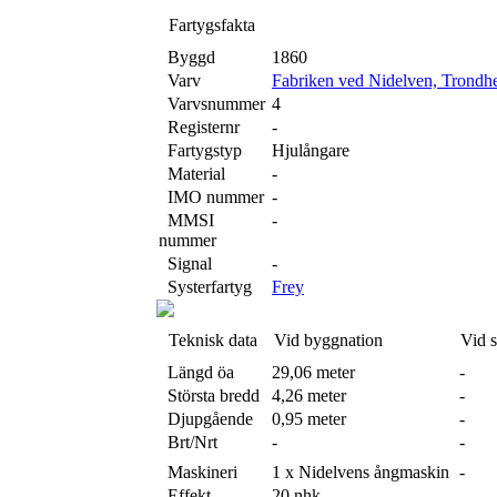
Fartygsfakta
Byggd
1860
Varv
Fabriken ved Nidelven, Trondh
Varvsnummer
4
Registernr
-
Fartygstyp
Hjulångare
Material
-
IMO nummer
-
MMSI
-
nummer
Signal
-
Systerfartyg
Frey
Teknisk data
Vid byggnation
Vid 
Längd öa
29,06 meter
-
Största bredd
4,26 meter
-
Djupgående
0,95 meter
-
Brt/Nrt
-
-
Maskineri
1 x Nidelvens ångmaskin
-
Effekt
20 nhk
-