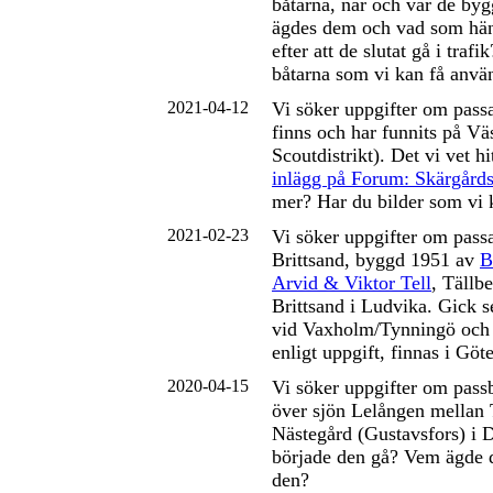
båtarna, när och var de by
ägdes dem och vad som h
efter att de slutat gå i traf
båtarna som vi kan få anvä
2021-04-12
Vi söker uppgifter om pass
finns och har funnits på V
Scoutdistrikt). Det vi vet hit
inlägg på Forum: Skärgårds
mer? Har du bilder som vi 
2021-02-23
Vi söker uppgifter om pass
Brittsand, byggd 1951 av
B
Arvid & Viktor Tell
, Tällbe
Brittsand i Ludvika. Gick s
vid Vaxholm/Tynningö och
enligt uppgift, finnas i Göt
2020-04-15
Vi söker uppgifter om pass
över sjön Lelången mellan
Nästegård (Gustavsfors) i 
började den gå? Vem ägde 
den?