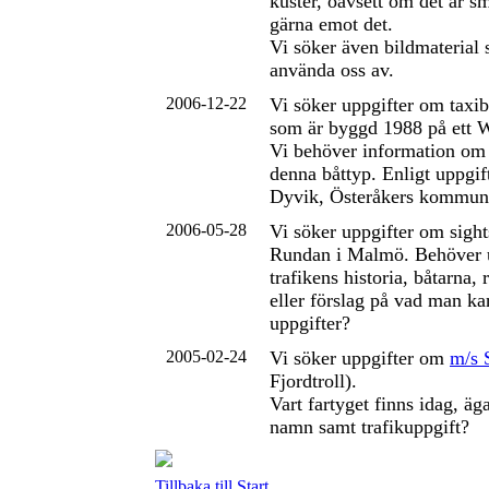
kuster, oavsett om det är sm
gärna emot det.
Vi söker även bildmaterial
använda oss av.
2006-12-22
Vi söker uppgifter om taxi
som är byggd 1988 på ett W
Vi behöver information o
denna båttyp. Enligt uppgift
Dyvik, Österåkers kommun
2006-05-28
Vi söker uppgifter om sigh
Rundan i Malmö. Behöver 
trafikens historia, båtarna,
eller förslag på vad man ka
uppgifter?
2005-02-24
Vi söker uppgifter om
m/s 
Fjordtroll).
Vart fartyget finns idag, äga
namn samt trafikuppgift?
Tillbaka till Start