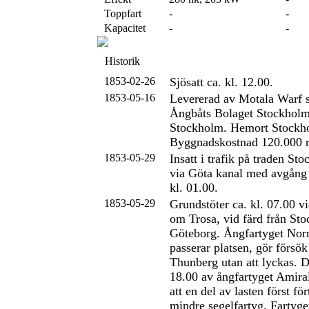
Toppfart
-
-
Kapacitet
-
-
Historik
1853-02-26
Sjösatt ca. kl. 12.00.
1853-05-16
Levererad av Motala Warf
Ångbåts Bolaget Stockholm
Stockholm. Hemort Stockh
Byggnadskostnad 120.000 r
1853-05-29
Insatt i trafik på traden S
via Göta kanal med avgång
kl. 01.00.
1853-05-29
Grundstöter ca. kl. 07.00 v
om Trosa, vid färd från St
Göteborg. Ångfartyget Nor
passerar platsen, gör försök 
Thunberg utan att lyckas. Dr
18.00 av ångfartyget Amira
att en del av lasten först fört
mindre segelfartyg. Fartyge