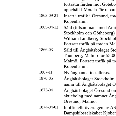
fortsätta färden mot Götebo
uppehåll i Motala för repara
1863-09-21
Insatt i trafik i Öresund, t
Köpenhamn.
1865-04-12
Såld (tillsammans med Amir
Stockholm och Götheborg) t
William Lindberg, Stockhol
Fortsatt trafik på traden 
1866-03
Såld till Ångbåtsbolaget S
Thunberg, Malmö för 55.00
Malmö. Fortsatt trafik på 
Köpenhamn.
1867-11
Ny ångpanna installeras.
1870-05
Ångbåtsbolaget Stockholm
namn till Ångbåtsbolaget 
1873-04
Ångbåtsbolaget Öresund omb
aktiebolag med namnet Ån
Öresund, Malmö.
1874-04-01
Inofficiellt övertagen av AS
Dampskibsselskabet Kjøbe