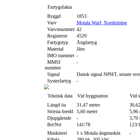
Fartygsfakta
Byggd
1853
Varv
Motala Warf, Norrköping
Varvsnummer
42
Registernr
4529
Fartygstyp
Ångfartyg
Material
Järn
IMO nummer
-
MMSI
-
nummer
Signal
Dansk signal NPHT, senare sv
Systerfartyg
-
Teknisk data
Vid byggnation
Vid 
Längd öa
31,47 meter
30,6
Största bredd
5,60 meter
5,96 
Djupgående
-
3,70 
Brt/Nrt
141/78
123/
Maskineri
1 x Motala ångmaskin
-
Effekt
280 hk, 205 kW
-