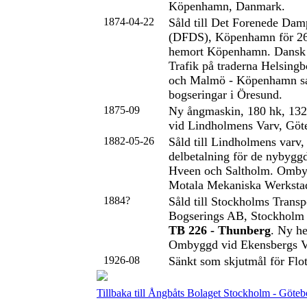
Köpenhamn, Danmark.
1874-04-22
Såld till Det Forenede Dam
(DFDS), Köpenhamn för 2
hemort Köpenhamn. Dansk
Trafik på traderna Helsingb
och Malmö - Köpenhamn sa
bogseringar i Öresund.
1875-09
Ny ångmaskin, 180 hk, 132 
vid Lindholmens Varv, Göt
1882-05-26
Såld till Lindholmens varv
delbetalning för de nybygg
Hveen och Saltholm. Ombyg
Motala Mekaniska Werksta
1884?
Såld till Stockholms Transp
Bogserings AB, Stockholm 
TB 226 - Thunberg
. Ny h
Ombyggd vid Ekensbergs V
1926-08
Sänkt som skjutmål för Flot
Tillbaka till Ångbåts Bolaget Stockholm - Göteb