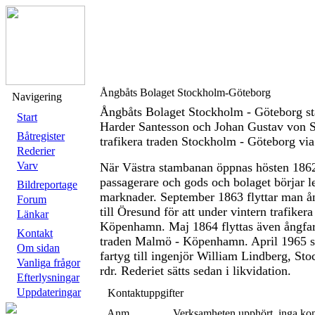
Ångbåts Bolaget Stockholm-Göteborg
Navigering
Ångbåts Bolaget Stockholm - Göteborg st
Start
Harder Santesson och Johan Gustav von S
Båtregister
trafikera traden Stockholm - Göteborg vi
Rederier
Varv
När Västra stambanan öppnas hösten 1862
passagerare och gods och bolaget börjar le
Bildreportage
marknader. September 1863 flyttar man å
Forum
till Öresund för att under vintern trafike
Länkar
Köpenhamn. Maj 1864 flyttas även ångfar
Kontakt
traden Malmö - Köpenhamn. April 1965 säl
Om sidan
fartyg till ingenjör William Lindberg, St
Vanliga frågor
rdr. Rederiet sätts sedan i likvidation.
Efterlysningar
Uppdateringar
Kontaktuppgifter
Anm.
Verksamheten upphört, inga kon