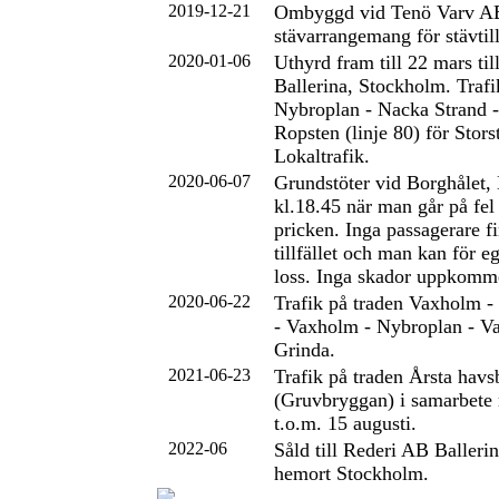
2019-12-21
Ombyggd vid Tenö Varv AB
stävarrangemang för stävtil
2020-01-06
Uthyrd fram till 22 mars ti
Ballerina, Stockholm. Trafi
Nybroplan - Nacka Strand -
Ropsten (linje 80) för Stor
Lokaltrafik.
2020-06-07
Grundstöter vid Borghålet,
kl.18.45 när man går på fel
pricken. Inga passagerare 
tillfället och man kan för e
loss. Inga skador uppkomme
2020-06-22
Trafik på traden Vaxholm - 
- Vaxholm - Nybroplan - Va
Grinda.
2021-06-23
Trafik på traden Årsta havs
(Gruvbryggan) i samarbete
t.o.m. 15 augusti.
2022-06
Såld till Rederi AB Baller
hemort Stockholm.