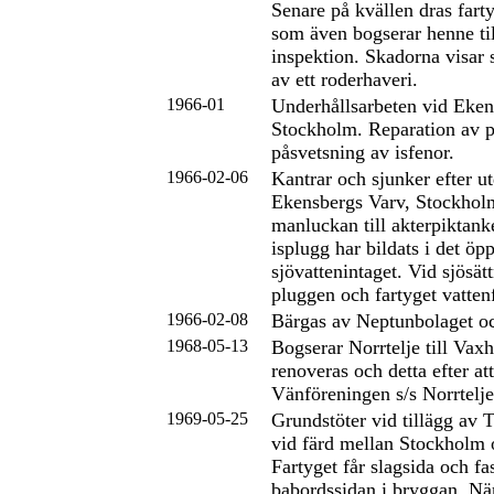
Senare på kvällen dras fart
som även bogserar henne ti
inspektion. Skadorna visar 
av ett roderhaveri.
1966-01
Underhållsarbeten vid Eken
Stockholm. Reparation av p
påsvetsning av isfenor.
1966-02-06
Kantrar och sjunker efter u
Ekensbergs Varv, Stockholm
manluckan till akterpiktan
isplugg har bildats i det öp
sjövattenintaget. Vid sjösät
pluggen och fartyget vattenf
1966-02-08
Bärgas av Neptunbolaget oc
1968-05-13
Bogserar Norrtelje till Vax
renoveras och detta efter att 
Vänföreningen s/s Norrtelje
1969-05-25
Grundstöter vid tillägg av 
vid färd mellan Stockholm
Fartyget får slagsida och f
babordssidan i bryggan. Nä