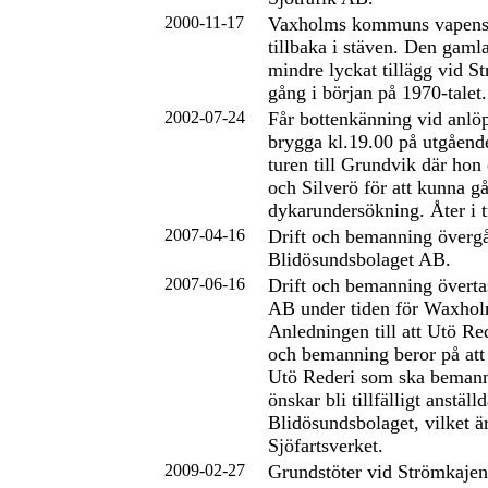
2000-11-17
Vaxholms kommuns vapenskö
tillbaka i stäven. Den gamla
mindre lyckat tillägg vid 
gång i början på 1970-talet.
2002-07-24
Får bottenkänning vid anlö
brygga kl.19.00 på utgående 
turen till Grundvik där hon
och Silverö för att kunna gå
dykarundersökning. Åter i t
2007-04-16
Drift och bemanning övergår
Blidösundsbolaget AB.
2007-06-16
Drift och bemanning överta
AB under tiden för Waxholm
Anledningen till att Utö Red
och bemanning beror på att 
Utö Rederi som ska beman
önskar bli tillfälligt anställd
Blidösundsbolaget, vilket är
Sjöfartsverket.
2009-02-27
Grundstöter vid Strömkajen 