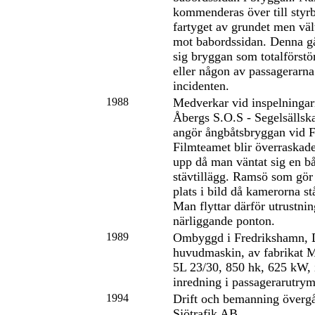
kommenderas över till styrb
fartyget av grundet men vält
mot babordssidan. Denna g
sig bryggan som totalförstö
eller någon av passagerarna
incidenten.
1988
Medverkar vid inspelningar
Åbergs S.O.S - Segelsällsk
angör ångbåtsbryggan vid F
Filmteamet blir överraskad
upp då man väntat sig en b
stävtillägg. Ramsö som gör 
plats i bild då kamerorna st
Man flyttar därför utrustnin
närliggande ponton.
1989
Ombyggd i Fredrikshamn,
huvudmaskin, av fabrika
5L 23/30, 850 hk, 625 kW, i
inredning i passagerarutry
1994
Drift och bemanning övergå
Sjötrafik AB.