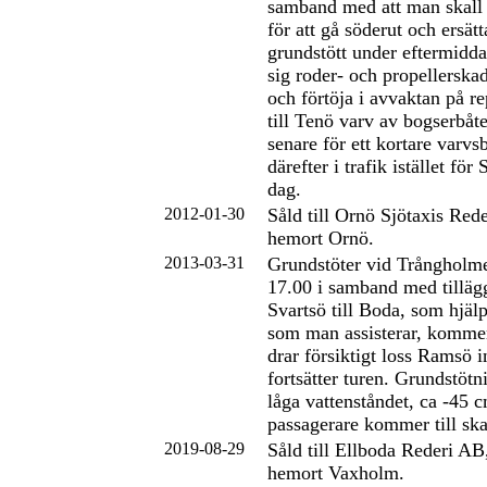
samband med att man skall
för att gå söderut och ersä
grundstött under eftermidd
sig roder- och propellerskad
och förtöja i avvaktan på r
till Tenö varv av bogserbåt
senare för ett kortare varv
därefter i trafik istället fö
dag.
2012-01-30
Såld till Ornö Sjötaxis Re
hemort Ornö.
2013-03-31
Grundstöter vid Trångholme
17.00 i samband med tillägg
Svartsö till Boda, som hjäl
som man assisterar, kommer
drar försiktigt loss Ramsö 
fortsätter turen. Grundstötn
låga vattenståndet, ca -45 
passagerare kommer till sk
2019-08-29
Såld till Ellboda Rederi A
hemort Vaxholm.