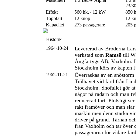
Maskineri
1 x B&W Alpha
1 x 
23/3
Effekt
560 hk, 412 kW
850 
Toppfart
12 knop
12 k
Kapacitet
273 passagerare
205 p
Historik
1964-10-24
Levererad av Bröderna Lar
verkstad som
Ramsö
till 
Ångfartygs AB, Vaxholm. Le
Stockholm körs av kapten J
1965-11-21
Överraskas av en snöstorm 
Trälhavet vid färd från Lin
Stockholm. Snöfallet gör at
något på radarn och man tv
reducerad fart. Plötsligt se
rakt framöver och man slår 
maskin men denn starka vin
driver på grund. Tärnan oc
från Vaxholm och tar över 
passagerarna för vidare fä