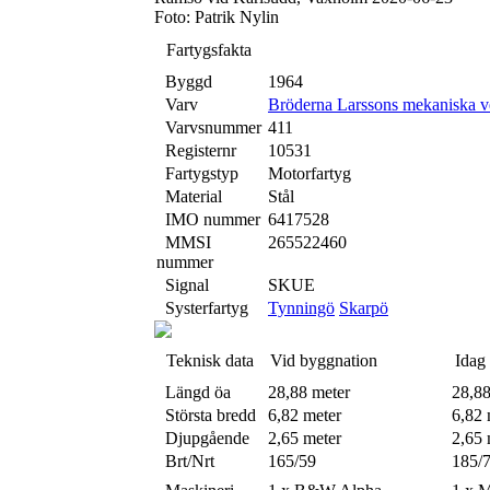
Foto: Patrik Nylin
Fartygsfakta
Byggd
1964
Varv
Bröderna Larssons mekaniska v
Varvsnummer
411
Registernr
10531
Fartygstyp
Motorfartyg
Material
Stål
IMO nummer
6417528
MMSI
265522460
nummer
Signal
SKUE
Systerfartyg
Tynningö
Skarpö
Teknisk data
Vid byggnation
Idag
Längd öa
28,88 meter
28,88
Största bredd
6,82 meter
6,82 
Djupgående
2,65 meter
2,65 
Brt/Nrt
165/59
185/