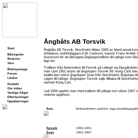
Ångbåts AB Torsvik
Navigering
Start
Ångbåts AB Torsvik, Stockholm bildas 1900 av bland annat kon
Arfwidson, bokförläggare A.W. Carlsson, kassör Frans Arnfelt
Båtregister
Svensson för att återuppta ångslupstrafiken till Lidingö som S
Rederier
lagt ner.
Varv
Trafiken från Nybroviken till Torsvik på Lidingö via Djurgårdsbr
Bildreportage
man i juni 1901 anser att ångslupen Torsvik (fd. Kung Carl) inte ä
Forum
istället den större ångslupen Svan från Stockholms Ångslups A
Länkar
vägen till Lidingö. Ångslupen Torsvik säljs tillbaka till Stockho
namnet Kung Carl.
Kontakt
Om sidan
I juli 1906 upphör man med trafiken till Lidingö och våren 1907
Vanliga frågor
rederiet upplöses.
Efterlysningar
Uppdateringar
Kontaktuppgifter
Anm.
Verksamheten upphört, inga kontaktuppgifte
Fartyg
Torsvik
1900-1901
Svan
1901-1907