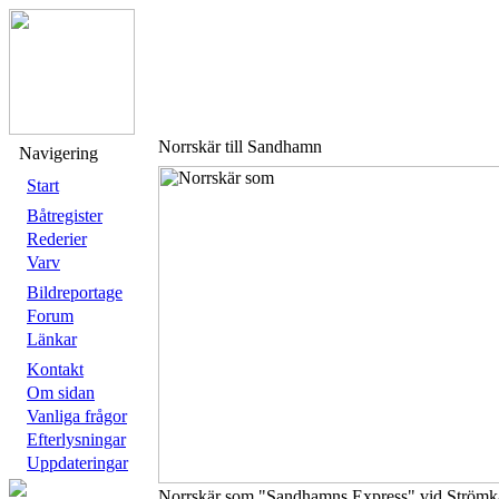
Norrskär till Sandhamn
Navigering
Start
Båtregister
Rederier
Varv
Bildreportage
Forum
Länkar
Kontakt
Om sidan
Vanliga frågor
Efterlysningar
Uppdateringar
Norrskär som "Sandhamns Express" vid Strömk