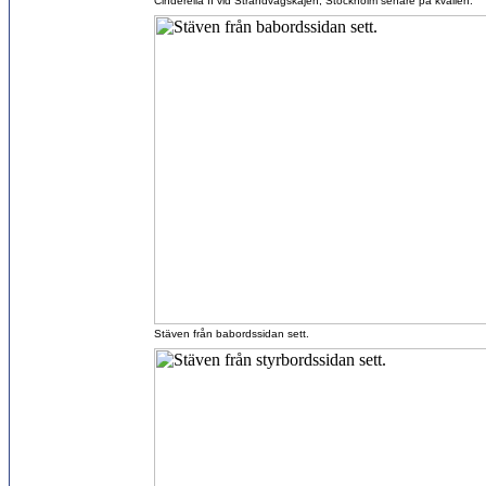
Cinderella II vid Strandvägskajen, Stockholm senare på kvällen.
Stäven från babordssidan sett.