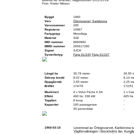
Belinda vid Snäckan, Hägeröbotten 2012-05-19
Foto: Krister Nilsson
Fartygsfakta
Byggd
1960
Varv
Örlogsvarvet, Karlskrona
Varvsnummer
285
Registernr
10967
Fartygstyp
Motorfärja
Material
Stål
IMO nummer
8860884
MMSI nummer
265617280
Signal
SJCH
Systerfartyg
Färja 61/245
Färja 61/247
Teknisk data
Vid byggnation
Idag
Längd öa
36,78 meter
36,95 
Största bredd
8,02 meter
8,14 me
Djupgående
2,65 meter
2,25 me
Brt/Nrt
174/79
172/51
Maskineri
4 x Volvo Penta 4 SA
1 x Cate
Effekt
460 hk, 338 kW
465 hk
Toppfart
8 knop
-
Kapacitet
160 passagerare
-
30 personbilar
-
Historik
1960-03-15
Levererad av Örlogsvarvet, Karlskrona
Vägförvaltningen i Stockholms län, Kungl