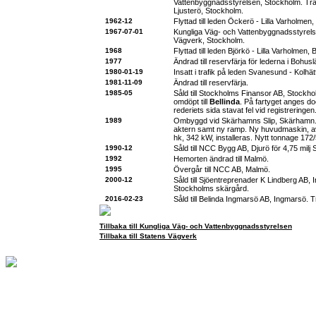
Vattenbyggnadsstyrelsen, Stockholm. Tra
Ljusterö, Stockholm.
1962-12
Flyttad till leden Öckerö - Lilla Varholmen
1967-07-01
Kungliga Väg- och Vattenbyggnadsstyrelse
Vägverk, Stockholm.
1968
Flyttad till leden Björkö - Lilla Varholmen,
1977
Ändrad till reservfärja för lederna i Bohusl
1980-01-19
Insatt i trafik på leden Svanesund - Kolhä
1981-11-09
Ändrad till reservfärja.
1985-05
Såld till Stockholms Finansor AB, Stockh
omdöpt till
Bellinda
. På fartyget anges d
rederiets sida stavat fel vid registreringen
1989
Ombyggd vid Skärhamns Slip, Skärhamn. 
aktern samt ny ramp. Ny huvudmaskin, av 
hk, 342 kW, installeras. Nytt tonnage 172/
1990-12
Såld till NCC Bygg AB, Djurö för 4,75 milj
1992
Hemorten ändrad till Malmö.
1995
Övergår till NCC AB, Malmö.
2000-12
Såld till Sjöentreprenader K Lindberg AB, 
Stockholms skärgård.
2016-02-23
Såld till Belinda Ingmarsö AB, Ingmarsö. 
Tillbaka till Kungliga Väg- och Vattenbyggnadsstyrelsen
Tillbaka till Statens Vägverk