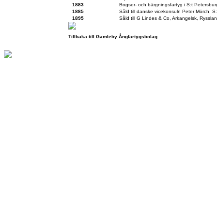
1883
Bogser- och bärgningsfartyg i S:t Petersbur
1885
Såld till danske vicekonsuln Peter Mörch, S
1895
Såld till G Lindes & Co, Arkangelsk, Rysslan
Tillbaka till Gamleby Ångfartygsbolag