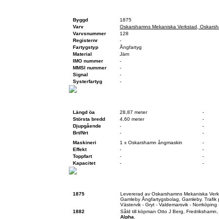
Fartygsfakta
Byggd
1875
Varv
Oskarshamns Mekaniska Verkstad, Oskars
Varvsnummer
128
Registernr
-
Fartygstyp
Ångfartyg
Material
Järn
IMO nummer
-
MMSI nummer
-
Signal
-
Systerfartyg
-
Teknisk data
Vid byggnation
Vid sk
Längd öa
28,87 meter
-
Största bredd
4,60 meter
-
Djupgående
-
-
Brt/Nrt
-
-
Maskineri
1 x Oskarshamn ångmaskin
-
Effekt
-
-
Toppfart
-
-
Kapacitet
-
-
Historik
1875
Levererad av Oskarshamns Mekaniska Ver
Gamleby Ångfartygsbolag, Gamleby. Trafik 
Västervik - Gryt - Valdemarsvik - Norrköping
1882
Såld till köpman Otto J Berg, Fredrikshamn,
Alpha
.