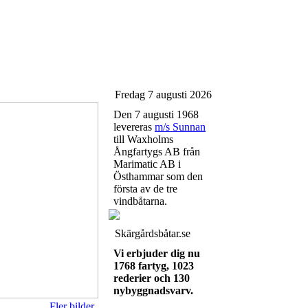
Fredag 7 augusti 2026
Den 7 augusti 1968
levereras
m/s Sunnan
till Waxholms
Ångfartygs AB från
Marimatic AB i
Östhammar som den
första av de tre
vindbåtarna.
Skärgårdsbåtar.se
Vi erbjuder dig nu
1768 fartyg, 1023
rederier och 130
nybyggnadsvarv.
Fler bilder