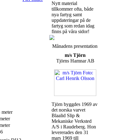
Nytt material
tillkommer ofta, både
nya fartyg samt
uppdateringar på de
fartyg som redan idag
finns på våra sidor!
Månadens presentation
m/s Tjörn
Tjörns Hamnar AB
Tjörn byggdes 1969 av
det norska varvet
 meter
Blaalid Slip &
meter
Mekaniske Verksted
meter
A/S i Raudeberg. Hon
66
levererades den 31
mars 1969 till