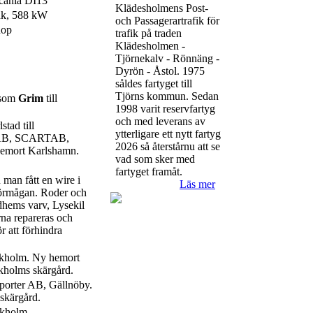
cania DI13
Klädesholmens Post-
hk, 588 kW
och Passagerartrafik för
nop
trafik på traden
Klädesholmen -
Tjörnekalv - Rönnäng -
Dyrön - Åstol. 1975
såldes fartyget till
Tjörns kommun. Sedan
 som
Grim
till
1998 varit reservfartyg
och med leverans av
stad till
ytterligare ett nytt fartyg
k AB, SCARTAB,
2026 så återstårnu att se
emort Karlshamn.
vad som sker med
fartyget framåt.
man fått en wire i
Läs mer
förmågan. Roder och
idhems varv, Lysekil
na repareras och
r att förhindra
ckholm. Ny hemort
ckholms skärgård.
sporter AB, Gällnöby.
 skärgård.
ckholm.