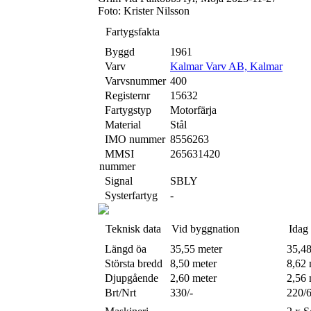
Foto: Krister Nilsson
Fartygsfakta
Byggd
1961
Varv
Kalmar Varv AB, Kalmar
Varvsnummer
400
Registernr
15632
Fartygstyp
Motorfärja
Material
Stål
IMO nummer
8556263
MMSI
265631420
nummer
Signal
SBLY
Systerfartyg
-
Teknisk data
Vid byggnation
Idag
Längd öa
35,55 meter
35,48
Största bredd
8,50 meter
8,62 
Djupgående
2,60 meter
2,56 
Brt/Nrt
330/-
220/