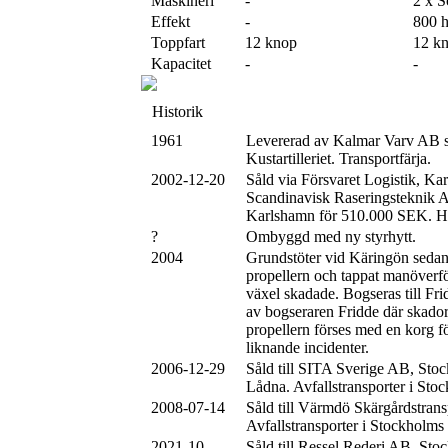
Maskineri
-
2 x S
Effekt
-
800 
Toppfart
12 knop
12 k
Kapacitet
-
-
Historik
1961
Levererad av Kalmar Varv AB
Kustartilleriet. Transportfärja.
2002-12-20
Såld via Försvaret Logistik, Karl
Scandinavisk Raseringstekni
Karlshamn för 510.000 SEK. H
?
Ombyggd med ny styrhytt.
2004
Grundstöter vid Käringön sedan 
propellern och tappat manöver
växel skadade. Bogseras till Fr
av bogseraren Fridde där skador
propellern förses med en korg fö
liknande incidenter.
2006-12-29
Såld till SITA Sverige AB, Sto
Lådna. Avfallstransporter i Sto
2008-07-14
Såld till Värmdö Skärgårdstran
Avfallstransporter i Stockholms
2021-10
Såld till Ressel Rederi AB, Sto