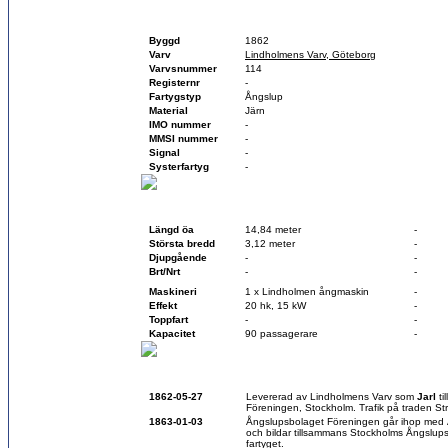
Fartygsfakta
Byggd
1862
Varv
Lindholmens Varv, Göteborg
Varvsnummer
114
Registernr
-
Fartygstyp
Ångslup
Material
Järn
IMO nummer
-
MMSI nummer
-
Signal
-
Systerfartyg
-
Teknisk data
Vid byggnation
Vid sk
Längd öa
14,84 meter
-
Största bredd
3,12 meter
-
Djupgående
-
-
Brt/Nrt
-
-
Maskineri
1 x Lindholmen ångmaskin
-
Effekt
20 hk, 15 kW
-
Toppfart
-
-
Kapacitet
90 passagerare
-
Historik
1862-05-27
Levererad av Lindholmens Varv som
Jarl
ti
Föreningen, Stockholm. Trafik på traden St
1863-01-03
Ångslupsbolaget Föreningen går ihop med
och bildar tillsammans Stockholms Ångslup
fartyget.