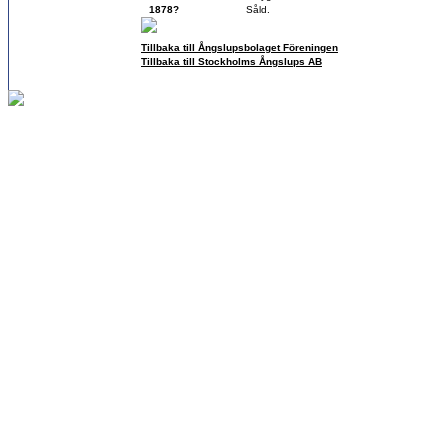
1878?
Såld.
Tillbaka till Ångslupsbolaget Föreningen
Tillbaka till Stockholms Ångslups AB