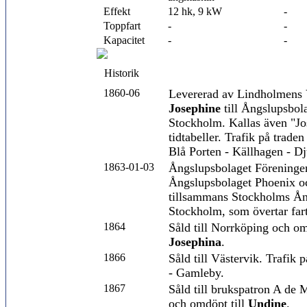
Effekt
12 hk, 9 kW
-
Toppfart
-
-
Kapacitet
-
-
Historik
1860-06
Levererad av Lindholmens
Josephine
till Ångslupsbol
Stockholm. Kallas även "Jo
tidtabeller. Trafik på trade
Blå Porten - Källhagen - D
1863-01-03
Ångslupsbolaget Föreninge
Ångslupsbolaget Phoenix oc
tillsammans Stockholms Å
Stockholm, som övertar far
1864
Såld till Norrköping och om
Josephina
.
1866
Såld till Västervik. Trafik 
- Gamleby.
1867
Såld till brukspatron A de
och omdöpt till
Undine
.