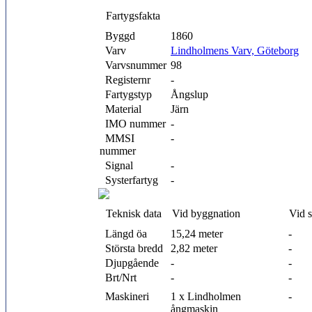
Fartygsfakta
Byggd
1860
Varv
Lindholmens Varv, Göteborg
Varvsnummer
98
Registernr
-
Fartygstyp
Ångslup
Material
Järn
IMO nummer
-
MMSI
-
nummer
Signal
-
Systerfartyg
-
Teknisk data
Vid byggnation
Vid 
Längd öa
15,24 meter
-
Största bredd
2,82 meter
-
Djupgående
-
-
Brt/Nrt
-
-
Maskineri
1 x Lindholmen
-
ångmaskin