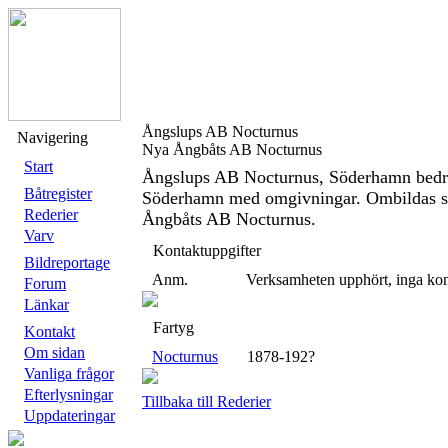
Ångslups AB Nocturnus
Navigering
Nya Ångbåts AB Nocturnus
Start
Ångslups AB Nocturnus, Söderhamn bedriv
Båtregister
Söderhamn med omgivningar. Ombildas se
Rederier
Ångbåts AB Nocturnus.
Varv
Kontaktuppgifter
Bildreportage
Anm.
Verksamheten upphört, inga kon
Forum
Länkar
Fartyg
Kontakt
Om sidan
Nocturnus
1878-192?
Vanliga frågor
Efterlysningar
Tillbaka till Rederier
Uppdateringar