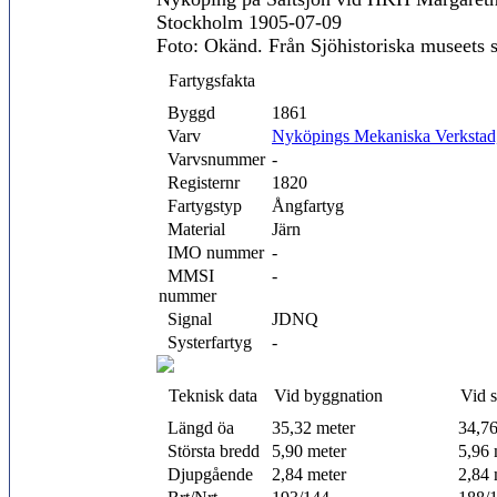
Stockholm 1905-07-09
Foto: Okänd. Från Sjöhistoriska museets 
Fartygsfakta
Byggd
1861
Varv
Nyköpings Mekaniska Verkstad
Varvsnummer
-
Registernr
1820
Fartygstyp
Ångfartyg
Material
Järn
IMO nummer
-
MMSI
-
nummer
Signal
JDNQ
Systerfartyg
-
Teknisk data
Vid byggnation
Vid 
Längd öa
35,32 meter
34,76
Största bredd
5,90 meter
5,96 
Djupgående
2,84 meter
2,84 