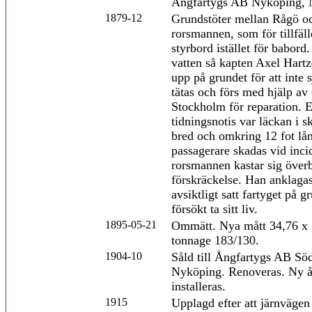
Ångfartygs AB Nyköping, 
1879-12
Grundstöter mellan Rågö o
rorsmannen, som för tillfälle
styrbord istället för babord.
vatten så kapten Axel Hartze
upp på grundet för att inte 
tätas och förs med hjälp av e
Stockholm för reparation. E
tidningsnotis var läckan i sk
bred och omkring 12 fot lå
passagerare skadas vid inc
rorsmannen kastar sig överb
förskräckelse. Han anklagas
avsiktligt satt fartyget på 
försökt ta sitt liv.
1895-05-21
Ommätt. Nya mått 34,76 x 
tonnage 183/130.
1904-10
Såld till Ångfartygs AB Sö
Nyköping. Renoveras. Ny 
installeras.
1915
Upplagd efter att järnväge