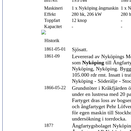
Brt/Nrt
193/144
188/
Maskineri
1 x Nyköping ångmaskin
1 x 
Effekt
280 hk, 206 kW
280 
Toppfart
12 knop
-
Kapacitet
-
-
Historik
1861-05-01
Sjösatt.
1861-09
Levererad av Nyköpings Me
som
Nyköping
till Ångfart
Nyköping, Nyköping. Bygg
105.000 rdr rmt. Insatt i tra
Nyköping - Söderälje - Sto
1866-05-22
Grundstöter i Kråkfjärden 
under en lustresa med 20 p
Fartyget dras loss av bogse
och ångfartyget Pehr Löfve
för egen maskin till Stockh
undersökning i torrdocka.
187?
Ångfartygsbolaget Nyköping