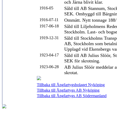
och Järna blivit klar.
1916-05
Såld till AB Stannum, Stoc
SEK. Ombyggd till Bärgning
1916-07-11
Ommätt. Nytt tonnage 188/
1917-06-18
Såld till Liljeholmens Rede
Stockholm. Last- och bogse
1919-12-31
Såld till Stockholms Trans
AB, Stockholm som betalnin
Upplagd vid Ekensbergs va
1923-04-17
Såld till AB Julius Slöör, 
SEK för skrotning.
1923-06-28
AB Julius Slöör meddelar at
skrotat.
Tillbaka till Ångfartygsbolaget Nyköping
Tillbaka till Ångfartygs AB Nyköping
Tillbaka till Ångfartygs AB Södermanland