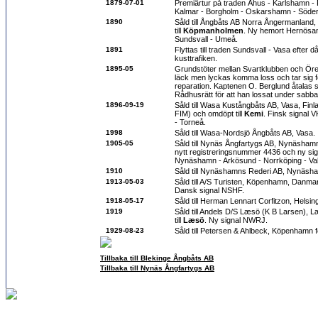
1879-07-01
Premiärtur på traden Åhus - Karlshamn -
Kalmar - Borgholm - Oskarshamn - Södert
1890
Såld till Ångbåts AB Norra Ångermanlan
till
Köpmanholmen
. Ny hemort Hernösan
Sundsvall - Umeå.
1891
Flyttas till traden Sundsvall - Vasa efter 
kusttrafiken.
1895-05
Grundstöter mellan Svartklubben och Öre
läck men lyckas komma loss och tar sig fö
reparation. Kaptenen O. Berglund åtalas 
Rådhusrätt för att han lossat under sabba
1896-09-19
Såld till Wasa Kustångbåts AB, Vasa, Fin
FIM) och omdöpt till
Kemi
. Finsk signal 
- Torneå.
1998
Såld till Wasa-Nordsjö Ångbåts AB, Vasa.
1905-05
Såld till Nynäs Ångfartygs AB, Nynäshamn
nytt registreringsnummer 4436 och ny sig
Nynäshamn - Arkösund - Norrköping - Va
1910
Såld till Nynäshamns Rederi AB, Nynäsh
1913-05-03
Såld till A/S Turisten, Köpenhamn, Danmar
Dansk signal NSHF.
1918-05-17
Såld till Herman Lennart Corfitzon, Helsin
1919
Såld till Andels D/S Læsö (K B Larsen),
till
Læsö
. Ny signal NWRJ.
1929-08-23
Såld till Petersen & Ahlbeck, Köpenhamn f
Tillbaka till Blekinge Ångbåts AB
Tillbaka till Nynäs Ångfartygs AB