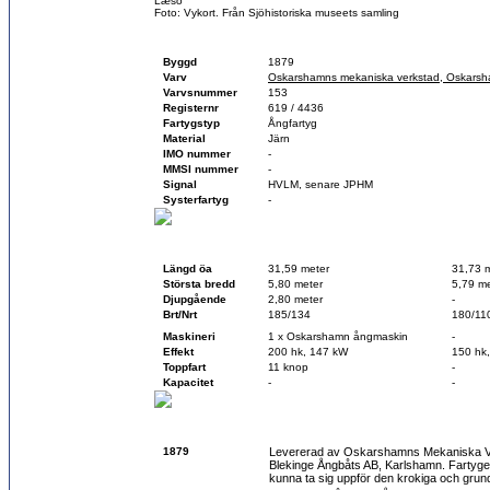
Læsö
Foto: Vykort. Från Sjöhistoriska museets samling
Fartygsfakta
Byggd
1879
Varv
Oskarshamns mekaniska verkstad, Oskars
Varvsnummer
153
Registernr
619 / 4436
Fartygstyp
Ångfartyg
Material
Järn
IMO nummer
-
MMSI nummer
-
Signal
HVLM, senare JPHM
Systerfartyg
-
Teknisk data
Vid byggnation
Vid sk
Längd öa
31,59 meter
31,73 
Största bredd
5,80 meter
5,79 me
Djupgående
2,80 meter
-
Brt/Nrt
185/134
180/11
Maskineri
1 x Oskarshamn ångmaskin
-
Effekt
200 hk, 147 kW
150 hk
Toppfart
11 knop
-
Kapacitet
-
-
Historik
1879
Levererad av Oskarshamns Mekaniska 
Blekinge Ångbåts AB, Karlshamn. Fartyget 
kunna ta sig uppför den krokiga och gru