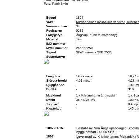
Flora i Nynäshamn 2019-07-10
Foto: Patrik Nylin
Fartygsfakta
Byggd
1897
Varv
Kristinehamns mekaniska verkstad, Kristin
Varvsnummer
34
Registernr
5232
Fartygstyp
Ångslup, numera motorfartyg
Material
Järn
IMO nummer
-
MMSI nummer
265662250
Signal
SIVC, numera SFE 2530
Systerfartyg
-
Teknisk data
Vid byggnation
Idag
Längd öa
19,29 meter
19,74 
Största bredd
4,01 meter
4,28 me
Djupgående
-
1,60 me
Brt/Nrt
-
31/9
Maskineri
1 x Kristinehamn ångmaskin
1 x Sc
Effekt
36 hk, 26 kW
100 hk
Toppfart
-
9 knop
Kapacitet
-
145 pa
Historik
1897-01-15
Beställd av Nya Ångslupsbolaget, Stockh
byggkostnad 14.000 SEK.
1897
Levererad av Kristinehamns Mekaniska 