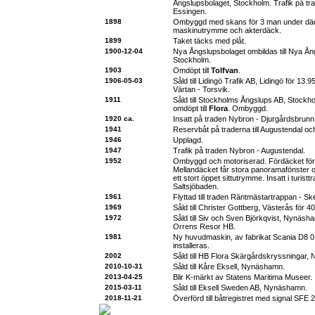
Ångslupsbolaget, Stockholm. Trafik på trad
Essingen.
1898
Ombyggd med skans för 3 man under däck
maskinutrymme och akterdäck.
1899
Taket täcks med plåt.
1900-12-04
Nya Ångslupsbolaget ombildas till Nya 
Stockholm.
1903
Omdöpt till
Tolfvan
.
1906-05-03
Såld till Lidingö Trafik AB, Lidingö för 13
Värtan - Torsvik.
1911
Såld till Stockholms Ångslups AB, Stockh
omdöpt till
Flora
. Ombyggd.
1920 ca.
Insatt på traden Nybron - Djurgårdsbrunn
1941
Reservbåt på traderna till Augustendal oc
1946
Upplagd.
1947
Trafik på traden Nybron - Augustendal.
1952
Ombyggd och motoriserad. Fördäcket för
Mellandäcket får stora panoramafönster o
ett stort öppet sittutrymme. Insatt i turist
Saltsjöbaden.
1961
Flyttad till traden Räntmästartrappan - S
1969
Såld till Christer Gottberg, Västerås för 4
1972
Såld till Siv och Sven Björkqvist, Nynäsh
Orrens Resor HB.
1981
Ny huvudmaskin, av fabrikat Scania D8 0
installeras.
2002
Såld till HB Flora Skärgårdskryssningar
2010-10-31
Såld till Kåre Eksell, Nynäshamn.
2013-04-25
Blir K-märkt av Statens Maritima Museer.
2015-03-11
Såld till Eksell Sweden AB, Nynäshamn.
2018-11-21
Överförd till båtregistret med signal SFE 