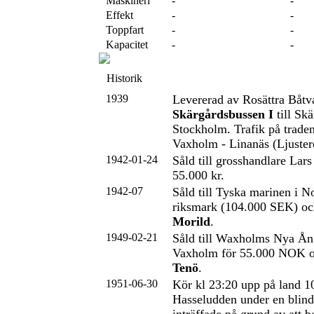
Maskineri
-
-
Effekt
-
-
Toppfart
-
-
Kapacitet
-
-
Historik
1939
Levererad av Rosättra Båt
Skärgårdsbussen I
till Sk
Stockholm. Trafik på trade
Vaxholm - Linanäs (Ljuster
1942-01-24
Såld till grosshandlare Lar
55.000 kr.
1942-07
Såld till Tyska marinen i N
riksmark (104.000 SEK) och
Morild
.
1949-02-21
Såld till Waxholms Nya Ån
Vaxholm för 55.000 NOK oc
Tenö
.
1951-06-30
Kör kl 23:20 upp på land 1
Hasseludden under en blind