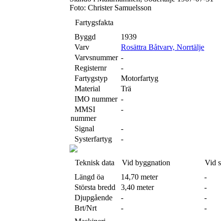
Foto: Christer Samuelsson
Fartygsfakta
Byggd
1939
Varv
Rosättra Båtvarv, Norrtälje
Varvsnummer
-
Registernr
-
Fartygstyp
Motorfartyg
Material
Trä
IMO nummer
-
MMSI
-
nummer
Signal
-
Systerfartyg
-
Teknisk data
Vid byggnation
Vid 
Längd öa
14,70 meter
-
Största bredd
3,40 meter
-
Djupgående
-
-
Brt/Nrt
-
-