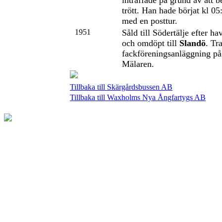
inträffade på grund av att b
trött. Han hade börjat kl 0
med en posttur.
1951
Såld till Södertälje efter ha
och omdöpt till
Slandö
. Tra
fackföreningsanläggning på
Mälaren.
Tillbaka till Skärgårdsbussen AB
Tillbaka till Waxholms Nya Ångfartygs AB