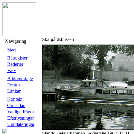
Skärgårdsbussen I
Navigering
Start
Båtregister
Rederier
Varv
Bildreportage
Forum
Länkar
Kontakt
Om sidan
Vanliga frågor
Efterlysningar
Uppdateringar
Slandö i Mälarhamnen, Södertälje 1967-07-31