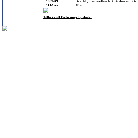
1883-03
Såld till grosshandlare A. A. Andersson, Gä
1890 ca
Såld.
Tillbaka till Gefle Ångslupsbolag