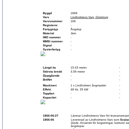
Fartygsfakta
Byggd
1866
Varv
Lindholmens Varv, Göteborg
Varvsnummer
166
Registernr
-
Fartygstyp
Ångslup
Material
Järn
IMO nummer
-
MMSI nummer
-
Signal
-
Systerfartyg
-
Teknisk data
Vid byggnation
Vid sk
Längd öa
15,43 meter
-
Största bredd
3,56 meter
-
Djupgående
-
-
Brt/Nrt
-
-
Maskineri
1 x Lindholmen ångmaskin
-
Effekt
48 hk, 35 kW
-
Toppfart
-
-
Kapacitet
-
-
Historik
1866-06-27
Lämnar Lindholmens Varv för leveransresan
1866-06
Levererad av Lindholmens Varv som
Svala
Gävle. Används för bogseringar, lustturer sa
ångslupar.