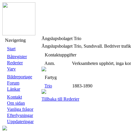
Ångslupsbolaget Trio
Navigering
Ångslupsbolaget Trio, Sundsvall. Bedriver trafi
Start
Kontaktuppgifter
Båtregister
Rederier
Anm.
Verksamheten upphört, inga kon
Varv
Bildreportage
Fartyg
Forum
Trio
1883-1890
Länkar
Kontakt
Tillbaka till Rederier
Om sidan
Vanliga frågor
Efterlysningar
Uppdateringar