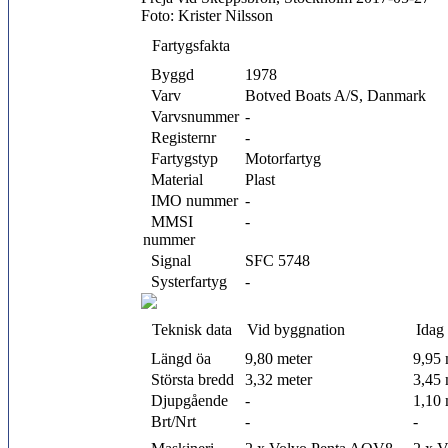
Foto: Krister Nilsson
Fartygsfakta
Byggd
1978
Varv
Botved Boats A/S, Danmark
Varvsnummer
-
Registernr
-
Fartygstyp
Motorfartyg
Material
Plast
IMO nummer
-
MMSI
-
nummer
Signal
SFC 5748
Systerfartyg
-
Teknisk data
Vid byggnation
Idag
Längd öa
9,80 meter
9,95 
Största bredd
3,32 meter
3,45 
Djupgående
-
1,10 
Brt/Nrt
-
-