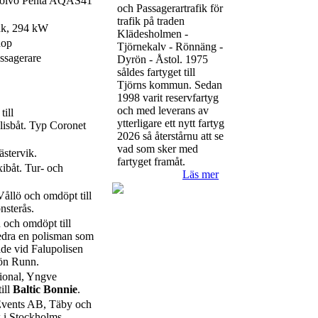
Volvo Penta AQAS41
och Passagerartrafik för
trafik på traden
hk, 294 kW
Klädesholmen -
nop
Tjörnekalv - Rönnäng -
ssagerare
Dyrön - Åstol. 1975
såldes fartyget till
Tjörns kommun. Sedan
1998 varit reservfartyg
och med leverans av
ill
ytterligare ett nytt fartyg
lisbåt. Typ Coronet
2026 så återstårnu att se
vad som sker med
ästervik.
fartyget framåt.
xibåt. Tur- och
Läs mer
Vållö och omdöpt till
nsterås.
 och omdöpt till
hedra en polisman som
de vid Falupolisen
jön Runn.
ational, Yngve
ill
Baltic Bonnie
.
 Events AB, Täby och
ik i Stockholms