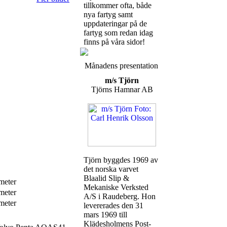
tillkommer ofta, både
nya fartyg samt
uppdateringar på de
fartyg som redan idag
finns på våra sidor!
Månadens presentation
m/s Tjörn
Tjörns Hamnar AB
Tjörn byggdes 1969 av
det norska varvet
Blaalid Slip &
meter
Mekaniske Verksted
meter
A/S i Raudeberg. Hon
meter
levererades den 31
mars 1969 till
Klädesholmens Post-