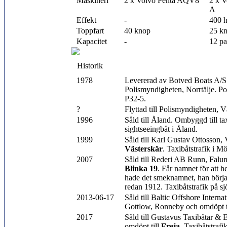
Maskineri
2 x Volvo Penta AQV8
2 x 
A
Effekt
-
400 
Toppfart
40 knop
25 k
Kapacitet
-
12 pa
Historik
1978
Levererad av Botved Boats A/S t
Polismyndigheten, Norrtälje. Po
P32-5.
?
Flyttad till Polismyndigheten, V
1996
Såld till Åland. Ombyggd till ta
sightseeingbåt i Åland.
1999
Såld till Karl Gustav Ottosson, 
Västerskär
. Taxibåtstrafik i Mö
2007
Såld till Rederi AB Runn, Falun
Blinka 19
. Får namnet för att 
hade det smeknamnet, han börja
redan 1912. Taxibåtstrafik på s
2013-06-17
Såld till Baltic Offshore Intern
Gottlow, Ronneby och omdöpt t
2017
Såld till Gustavus Taxibåtar &
omdöpt till
Freja
. Taxibåtstraf