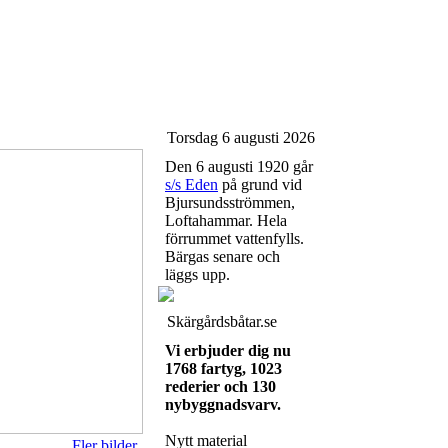
Torsdag 6 augusti 2026
Den 6 augusti 1920 går
s/s Eden
på grund vid
Bjursundsströmmen,
Loftahammar. Hela
förrummet vattenfylls.
Bärgas senare och
läggs upp.
Skärgårdsbåtar.se
Vi erbjuder dig nu
1768 fartyg, 1023
rederier och 130
nybyggnadsvarv.
Nytt material
Fler bilder