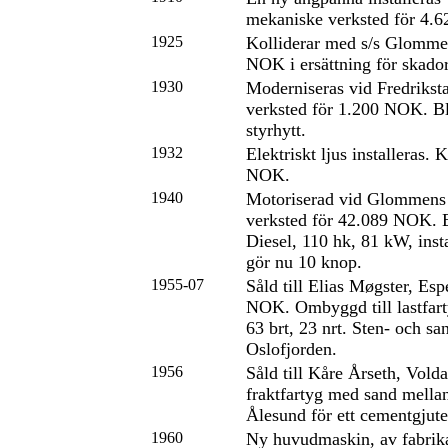
mekaniske verksted för 4.
1925
Kolliderar med s/s Glomme
NOK i ersättning för skado
1930
Moderniseras vid Fredrikst
verksted för 1.200 NOK. B
styrhytt.
1932
Elektriskt ljus installeras.
NOK.
1940
Motoriserad vid Glommens
verksted för 42.089 NOK. 
Diesel, 110 hk, 81 kW, insta
gör nu 10 knop.
1955-07
Såld till Elias Møgster, Es
NOK. Ombyggd till lastfart
63 brt, 23 nrt. Sten- och sa
Oslofjorden.
1956
Såld till Kåre Årseth, Vold
fraktfartyg med sand mella
Ålesund för ett cementgjute
1960
Ny huvudmaskin, av fabrika