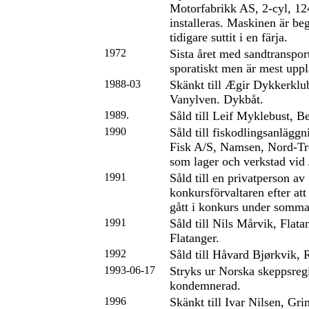
Motorfabrikk AS, 2-cyl, 12
installeras. Maskinen är be
tidigare suttit i en färja.
1972
Sista året med sandtranspor
sporatiskt men är mest upp
1988-03
Skänkt till Ægir Dykkerklu
Vanylven. Dykbåt.
1989.
Såld till Leif Myklebust, B
1990
Såld till fiskodlingsanlägg
Fisk A/S, Namsen, Nord-Tr
som lager och verkstad vid 
1991
Såld till en privatperson av
konkursförvaltaren efter at
gått i konkurs under somma
1991
Såld till Nils Mårvik, Flata
Flatanger.
1992
Såld till Håvard Bjørkvik, 
1993-06-17
Stryks ur Norska skeppsreg
kondemnerad.
1996
Skänkt till Ivar Nilsen, Gri