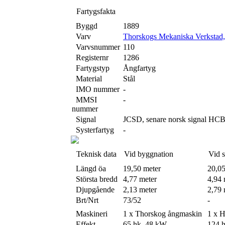
Fartygsfakta
Byggd
1889
Varv
Thorskogs Mekaniska Verkstad,
Varvsnummer
110
Registernr
1286
Fartygstyp
Ångfartyg
Material
Stål
IMO nummer
-
MMSI
-
nummer
Signal
JCSD, senare norsk signal H
Systerfartyg
-
Teknisk data
Vid byggnation
Vid 
Längd öa
19,50 meter
20,05
Största bredd
4,77 meter
4,94 
Djupgående
2,13 meter
2,79 
Brt/Nrt
73/52
-
Maskineri
1 x Thorskog ångmaskin
1 x H
Effekt
65 hk, 48 kW
124 