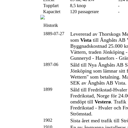
Toppfart
8,5 knop
-
Kapacitet
120 passagerare
-
Historik
1889-07-27
Levererad av Thorskogs Me
som
Vista
till Ångbåts AB 
Byggnadskostnad 25.000 kr.
Vättern, traden Jönköping -
Gunneryd - Hanefors - Grän
1897-06
Såld till Nya Ångbåts AB S
Jönköping som lämnar sitt 
Wettern" som betalning. Ma
SEK av Ångbåts AB Vista.
1899
Såld till Fredrikstad-Hval
Fredrikstad, Norge för 24
omdöpt till
Vesterø
. Trafik
Fredrikstad - Hvaler och Fr
Strömstad.
1902
Sista året med trafik till St
1910
En ny ångpanna installeras 