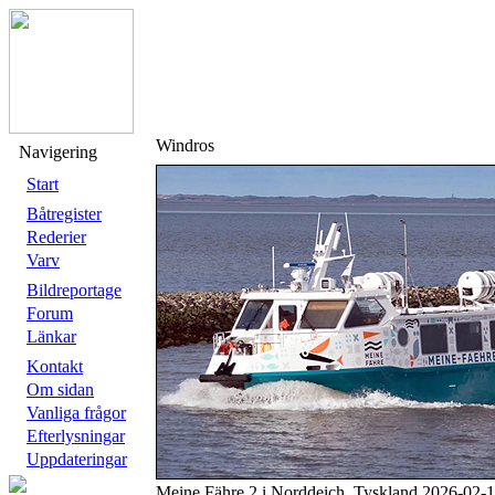
Windros
Navigering
Start
Båtregister
Rederier
Varv
Bildreportage
Forum
Länkar
Kontakt
Om sidan
Vanliga frågor
Efterlysningar
Uppdateringar
Meine Fähre 2 i Norddeich, Tyskland 2026-02-