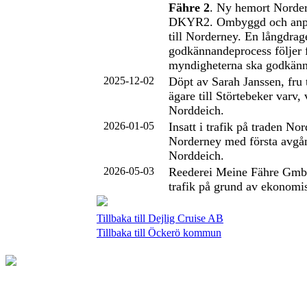
Fähre 2
. Ny hemort Norder
DKYR2. Ombyggd och anpas
till Norderney. En långdrag
godkännandeprocess följer f
myndigheterna ska godkänna
2025-12-02
Döpt av Sarah Janssen, fru 
ägare till Störtebeker varv,
Norddeich.
2026-01-05
Insatt i trafik på traden No
Norderney med första avgån
Norddeich.
2026-05-03
Reederei Meine Fähre Gmb
trafik på grund av ekonomi
Tillbaka till Dejlig Cruise AB
Tillbaka till Öckerö kommun