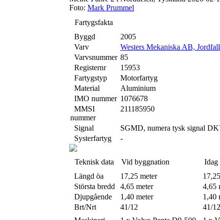
Foto:
Mark Prummel
Fartygsfakta
Byggd
2005
Varv
Westers Mekaniska AB, Jordfall
Varvsnummer
85
Registernr
15953
Fartygstyp
Motorfartyg
Material
Aluminium
IMO nummer
1076678
MMSI
211185950
nummer
Signal
SGMD, numera tysk signal D
Systerfartyg
-
Teknisk data
Vid byggnation
Idag
Längd öa
17,25 meter
17,25
Största bredd
4,65 meter
4,65 
Djupgående
1,40 meter
1,40 
Brt/Nrt
41/12
41/1