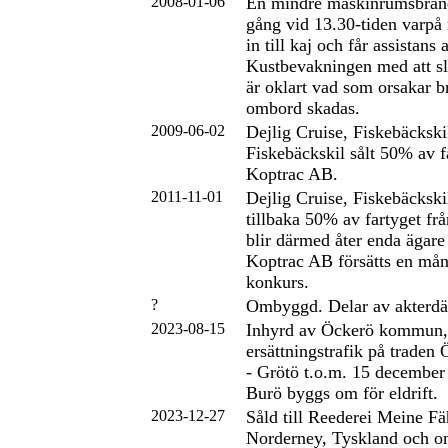
2008-01-06
En mindre maskinrumsbrand
gång vid 13.30-tiden varpå 
in till kaj och får assistans 
Kustbevakningen med att sl
är oklart vad som orsakar 
ombord skadas.
2009-06-02
Dejlig Cruise, Fiskebäcksk
Fiskebäckskil sålt 50% av fa
Koptrac AB.
2011-11-01
Dejlig Cruise, Fiskebäcksk
tillbaka 50% av fartyget f
blir därmed åter enda ägare t
Koptrac AB försätts en mån
konkurs.
?
Ombyggd. Delar av akterdä
2023-08-15
Inhyrd av Öckerö kommun,
ersättningstrafik på traden
- Grötö t.o.m. 15 december 
Burö byggs om för eldrift.
2023-12-27
Såld till Reederei Meine 
Norderney, Tyskland och o