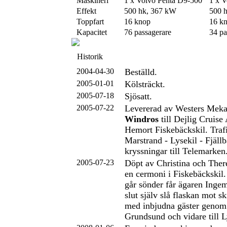
Maskineri
1 x Volvo Penta D9-500
1 x V
Effekt
500 hk, 367 kW
500 
Toppfart
16 knop
16 k
Kapacitet
76 passagerare
34 pa
Historik
2004-04-30
Beställd.
2005-01-01
Kölsträckt.
2005-07-18
Sjösatt.
2005-07-22
Levererad av Westers Mek
Windros
till Dejlig Cruise
Hemort Fiskebäckskil. Traf
Marstrand - Lysekil - Fjäll
kryssningar till Telemarken
2005-07-23
Döpt av Christina och Ther
en cermoni i Fiskebäckskil.
går sönder får ägaren Ingem
slut själv slå flaskan mot s
med inbjudna gäster genom 
Grundsund och vidare till L