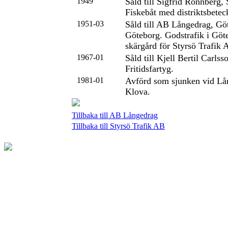
1949
Såld till Sigfrid Rönnberg, 
Fiskebåt med distriktsbete
1951-03
Såld till AB Långedrag, Gö
Göteborg. Godstrafik i Göt
skärgård för Styrsö Trafik 
1967-01
Såld till Kjell Bertil Carls
Fritidsfartyg.
1981-01
Avförd som sjunken vid L
Klova.
Tillbaka till AB Långedrag
Tillbaka till Styrsö Trafik AB