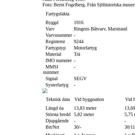
Foto: Bernt Fogelberg. Från Sjöhistoriska musee
Fartygsfakta
Byggd
1916
Varv
Ringens Båtvarv, Marstrand
Varvsnummer
-
Registernr
9244
Fartygstyp
Motorfartyg
Material
Trä
IMO nummer
-
MMSI
-
nummer
Signal
SEGV
Systerfartyg
-
Teknisk data
Vid byggnation
Vid f
Längd öa
13,83 meter
13,69
Största bredd
5,82 meter
5,75 
Djupgående
-
-
Brt/Nrt
30/-
30/11