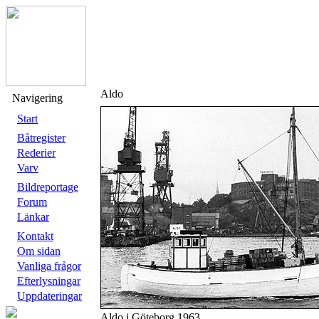
Aldo
Navigering
Start
Båtregister
Rederier
Varv
Bildreportage
Forum
Länkar
Kontakt
Om sidan
Vanliga frågor
Efterlysningar
Uppdateringar
Aldo i Göteborg 1963