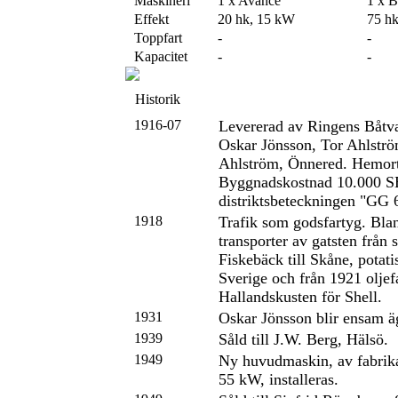
Maskineri
1 x Avance
1 x B
Effekt
20 hk, 15 kW
75 h
Toppfart
-
-
Kapacitet
-
-
Historik
1916-07
Levererad av Ringens Båt
Oskar Jönsson, Tor Ahlstr
Ahlström, Önnered. Hemor
Byggnadskostnad 10.000 S
distriktsbeteckningen "GG 
1918
Trafik som godsfartyg. Bla
transporter av gatsten från 
Fiskebäck till Skåne, potati
Sverige och från 1921 oljef
Hallandskusten för Shell.
1931
Oskar Jönsson blir ensam ä
1939
Såld till J.W. Berg, Hälsö.
1949
Ny huvudmaskin, av fabrika
55 kW, installeras.