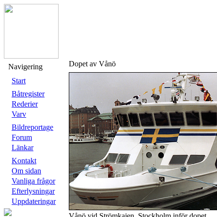
Dopet av Vånö
Navigering
Start
Båtregister
Rederier
Varv
Bildreportage
Forum
Länkar
Kontakt
Om sidan
Vanliga frågor
Efterlysningar
Uppdateringar
Vånö vid Strömkajen, Stockholm inför dopet.