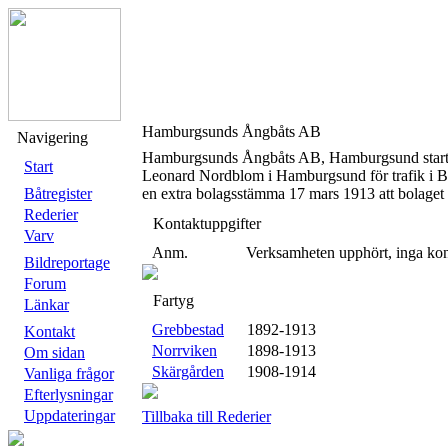
Hamburgsunds Ångbåts AB
Navigering
Hamburgsunds Ångbåts AB, Hamburgsund start
Start
Leonard Nordblom i Hamburgsund för trafik i Bo
Båtregister
en extra bolagsstämma 17 mars 1913 att bolaget s
Rederier
Kontaktuppgifter
Varv
Anm.
Verksamheten upphört, inga kon
Bildreportage
Forum
Fartyg
Länkar
Grebbestad
1892-1913
Kontakt
Norrviken
1898-1913
Om sidan
Skärgården
1908-1914
Vanliga frågor
Efterlysningar
Uppdateringar
Tillbaka till Rederier