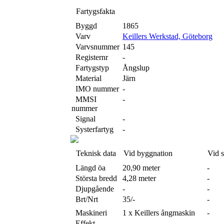
Fartygsfakta
Byggd
1865
Varv
Keillers Werkstad, Göteborg
Varvsnummer
145
Registernr
-
Fartygstyp
Ångslup
Material
Järn
IMO nummer
-
MMSI
-
nummer
Signal
-
Systerfartyg
-
Teknisk data
Vid byggnation
Vid 
Längd öa
20,90 meter
-
Största bredd
4,28 meter
-
Djupgående
-
-
Brt/Nrt
35/-
-
Maskineri
1 x Keillers ångmaskin
-
Effekt
-
-