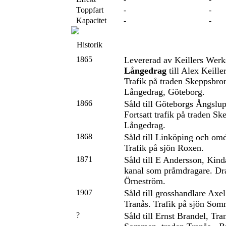
Toppfart
-
-
Kapacitet
-
-
Historik
1865
Levererad av Keillers Wer
Långedrag
till Alex Keill
Trafik på traden Skeppsbron
Långedrag, Göteborg.
1866
Såld till Göteborgs Ångslu
Fortsatt trafik på traden Sk
Långedrag.
1868
Såld till Linköping och omd
Trafik på sjön Roxen.
1871
Såld till E Andersson, Kind
kanal som pråmdragare. Dr
Örneström.
1907
Såld till grosshandlare Axe
Tranås. Trafik på sjön Som
?
Såld till Ernst Brandel, Tra