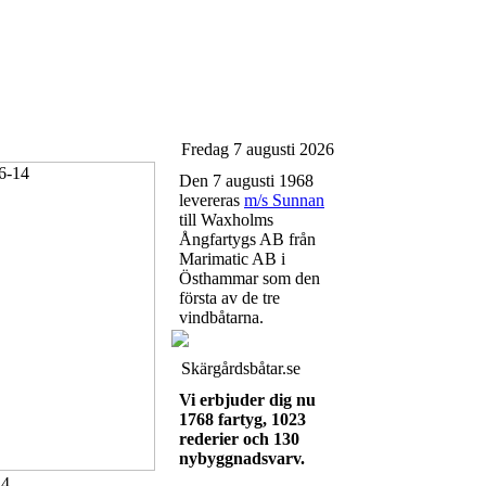
Fredag 7 augusti 2026
Den 7 augusti 1968
levereras
m/s Sunnan
till Waxholms
Ångfartygs AB från
Marimatic AB i
Östhammar som den
första av de tre
vindbåtarna.
Skärgårdsbåtar.se
Vi erbjuder dig nu
1768 fartyg, 1023
rederier och 130
nybyggnadsvarv.
14