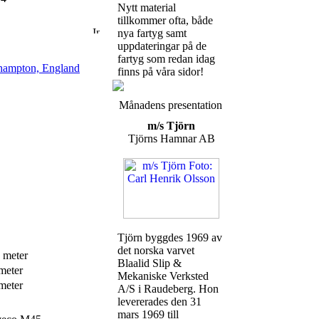
Nytt material
tillkommer ofta, både
nya fartyg samt
uppdateringar på de
fartyg som redan idag
hampton, England
finns på våra sidor!
Månadens presentation
m/s Tjörn
Tjörns Hamnar AB
Tjörn byggdes 1969 av
det norska varvet
 meter
Blaalid Slip &
meter
Mekaniske Verksted
meter
A/S i Raudeberg. Hon
levererades den 31
mars 1969 till