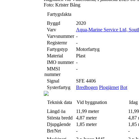
Foto: Krister Bång
Fartygsfakta
Byggd
2020
Varv
Aqua-Marine Service Ltd, Sout
Varvsnummer
-
Registernr
-
Fartygstyp
Motorfartyg
Material
Plast
IMO nummer
-
MMSI
-
nummer
Signal
SFE 4406
Systerfartyg
Bredbogen
Plogjärnet
Bot
Teknisk data
Vid byggnation
Idag
Längd öa
11,99 meter
11,99
Största bredd
4,87 meter
4,87 
Djupgående
1,85 meter
1,85 
Brt/Nrt
-
-