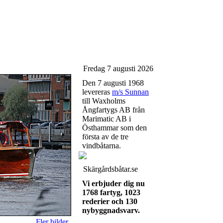
Fredag 7 augusti 2026
Den 7 augusti 1968
levereras
m/s Sunnan
till Waxholms
Ångfartygs AB från
Marimatic AB i
Östhammar som den
första av de tre
vindbåtarna.
Skärgårdsbåtar.se
Vi erbjuder dig nu
1768 fartyg, 1023
rederier och 130
nybyggnadsvarv.
Fler bilder