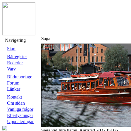
Saga
Navigering
Start
Båtregister
Rederier
Varv
Bildreportage
Forum
Länkar
Kontakt
Om sidan
Vanliga frågor
Efterlysningar
Uppdateringar
Saga vid Inre hamn, Karlstad 2022-08-06