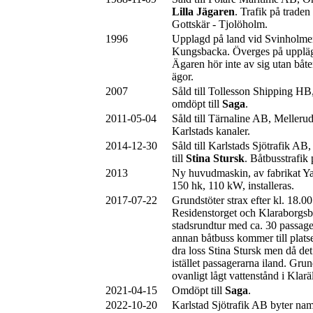
Lilla Jägaren
. Trafik på trade
Gottskär - Tjolöholm.
1996
Upplagd på land vid Svinholm
Kungsbacka. Överges på uppläg
Ägaren hör inte av sig utan båt
ägor.
2007
Såld till Tollesson Shipping H
omdöpt till
Saga
.
2011-05-04
Såld till Tärnaline AB, Mellerud
Karlstads kanaler.
2014-12-30
Såld till Karlstads Sjötrafik A
till
Stina Stursk
. Båtbusstrafik 
2013
Ny huvudmaskin, av fabrikat
150 hk, 110 kW, installeras.
2017-07-22
Grundstöter strax efter kl. 18.0
Residenstorget och Klaraborgsb
stadsrundtur med ca. 30 passag
annan båtbuss kommer till platse
dra loss Stina Stursk men då de
istället passagerarna iland. Gru
ovanligt lågt vattenstånd i Klarä
2021-04-15
Omdöpt till
Saga
.
2022-10-20
Karlstad Sjötrafik AB byter nam