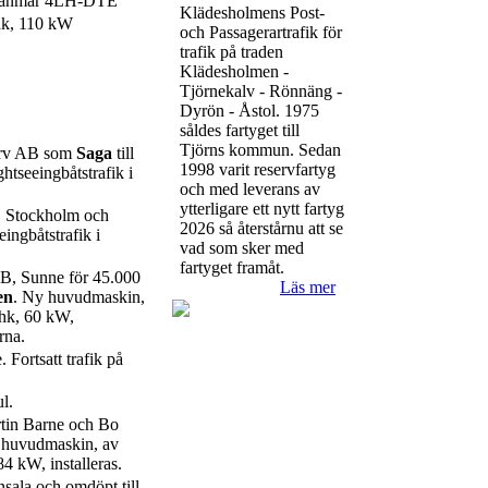
Yanmar 4LH-DTE
Klädesholmens Post-
hk, 110 kW
och Passagerartrafik för
trafik på traden
Klädesholmen -
Tjörnekalv - Rönnäng -
Dyrön - Åstol. 1975
såldes fartyget till
Tjörns kommun. Sedan
arv AB som
Saga
till
1998 varit reservfartyg
tseeingbåtstrafik i
och med leverans av
ytterligare ett nytt fartyg
B, Stockholm och
2026 så återstårnu att se
eingbåtstrafik i
vad som sker med
fartyget framåt.
 AB, Sunne för 45.000
Läs mer
en
. Ny huvudmaskin,
 hk, 60 kW,
rna.
Fortsatt trafik på
l.
rtin Barne och Bo
 huvudmaskin, av
84 kW, installeras.
nsala och omdöpt till