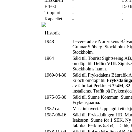
Maskineri
-
1 x 
Effekt
-
150 
Toppfart
-
-
Kapacitet
-
-
Historik
1948
Levererad av Norrvikens Båtv
Gunnar Sjöberg, Stockholm. Sigh
Stockholm.
1964
Såld till Tourist Sightseeing A
omdöpt till
Delfin VIII
. Sightse
Stockholms hamn.
1969-04-30
Såld till Fryksdalens Båttrafik
kr och omdöpt till
Fryksdaling
av fabrikat Perkins 6.354M, 82
installeras. Trafik på Frykensjöa
1975-05-30
Såld till Sunne Kommun, Sunne. 
Frykensjöarna.
1982 ca.
Maskinhaveri. Upplagd i ett skju
1987-06-16
Såld till Fryksdalingen HB, Ma
Isaksson, Sunne för 1 SEK. Ny
fabrikat Perkins 6.354, 115 hk, 
1988-11-09
Såld till Polare Maritime AB, O