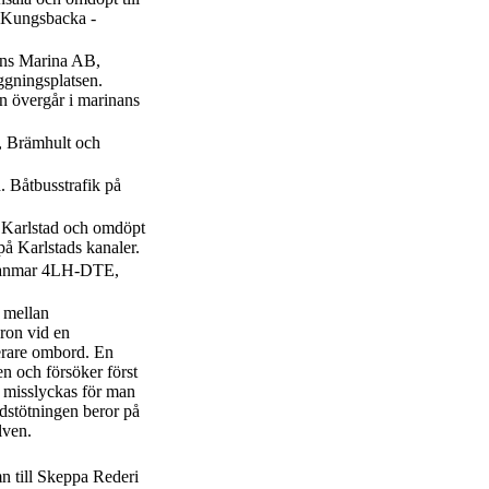
n Kungsbacka -
ens Marina AB,
gningsplatsen.
en övergår i marinans
B, Brämhult och
. Båtbusstrafik på
B, Karlstad och omdöpt
på Karlstads kanaler.
 Yanmar 4LH-DTE,
0 mellan
ron vid en
erare ombord. En
n och försöker först
t misslyckas för man
ndstötningen beror på
lven.
n till Skeppa Rederi