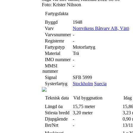
Foto: Krister Nilsson
Fartygsfakta
Byggd
1948
Varv
Norrvikens Båtvarv AB, Vätö
Varvsnummer
-
Registernr
-
Fartygstyp
Motorfartyg
Material
Trä
IMO nummer
-
MMSI
-
nummer
Signal
SFB 5999
Systerfartyg
Stockholm
Suecia
Teknisk data
Vid byggnation
Idag
Längd öa
15,75 meter
15,86
Största bredd
3,20 meter
3,23 
Djupgående
-
0,90 
Brt/Nrt
-
13/11