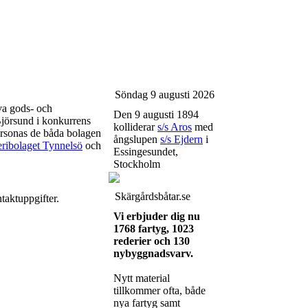
Söndag 9 augusti 2026
va gods- och
Den 9 augusti 1894
Björsund i konkurrens
kolliderar
s/s Aros
med
rsonas de båda bolagen
ångslupen
s/s Ejdern
i
ribolaget Tynnelsö
och
Essingesundet,
Stockholm
Skärgårdsbåtar.se
taktuppgifter.
Vi erbjuder dig nu
1768 fartyg, 1023
rederier och 130
nybyggnadsvarv.
Nytt material
tillkommer ofta, både
nya fartyg samt