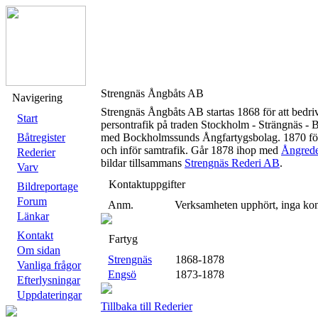
Strengnäs Ångbåts AB
Navigering
Strengnäs Ångbåts AB startas 1868 för att bedri
Start
persontrafik på traden Stockholm - Strängnäs - 
Båtregister
med Bockholmssunds Ångfartygsbolag. 1870 fö
och inför samtrafik. Går 1878 ihop med
Ångrede
Rederier
bildar tillsammans
Strengnäs Rederi AB
.
Varv
Kontaktuppgifter
Bildreportage
Forum
Anm.
Verksamheten upphört, inga kon
Länkar
Kontakt
Fartyg
Om sidan
Strengnäs
1868-1878
Vanliga frågor
Engsö
1873-1878
Efterlysningar
Uppdateringar
Tillbaka till Rederier