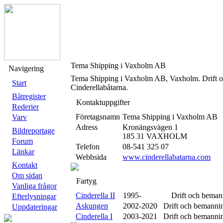
Tema Shipping i Vaxholm AB
Navigering
Tema Shipping i Vaxholm AB, Vaxholm. Drift 
Start
Cinderellabåtarna.
Båtregister
Kontaktuppgifter
Rederier
Företagsnamn
Tema Shipping i Vaxholm AB
Varv
Adress
Kronängsvägen 1
Bildreportage
185 31 VAXHOLM
Forum
Telefon
08-541 325 07
Länkar
Webbsida
www.cinderellabatarna.com
Kontakt
Om sidan
Fartyg
Vanliga frågor
Cinderella II
1995-
XXXX
Drift och beman
Efterlysningar
Askungen
2002-2020 Drift och bemanni
Uppdateringar
Cinderella I
2003-2021 Drift och bemanni