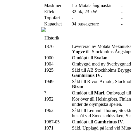
Maskineri
1 x Motala ångmaskin
-
Effekt
32 hk, 23 kW
-
Toppfart
-
-
Kapacitet
94 passagerare
-
Historik
1876
Levererad av Motala Mekanisk
Yngve
till Stockholms Ångslu
1900
Omdöpt till
Svalan
.
1904
Ombyggd med ny överbyggnad
1925
Såld till AB Stockholms Brygger
Gambrinus IV
.
1949
Såld till R von Arnold, Stockho
Biran
.
?
Omdöpt till
Mari
. Ombyggd till 
1952
Kör över till Helsingfors, Finla
under de olympiska spelen.
1962
Såld till Lennart Thörne, Stoc
husbåt vid Smedsuddsviken, St
1967-05
Omdöpt till
Gambrinus IV
.
1971
Såld. Upplagd på land vid Mün