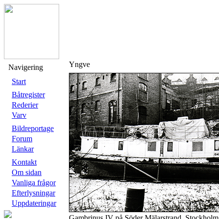
Yngve
Navigering
Start
Båtregister
Rederier
Varv
Bildreportage
Forum
Länkar
Kontakt
Om sidan
Vanliga frågor
Efterlysningar
Uppdateringar
Gambrinus IV på Söder Mälarstrand, Stockholm