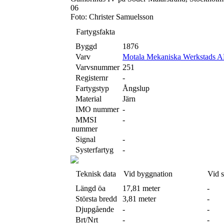
06
Foto: Christer Samuelsson
Fartygsfakta
Byggd
1876
Varv
Motala Mekaniska Werkstads A
Varvsnummer
251
Registernr
-
Fartygstyp
Ångslup
Material
Järn
IMO nummer
-
MMSI
-
nummer
Signal
-
Systerfartyg
-
Teknisk data
Vid byggnation
Vid 
Längd öa
17,81 meter
-
Största bredd
3,81 meter
-
Djupgående
-
-
Brt/Nrt
-
-