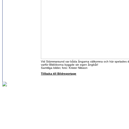
Vid Stämmarsund var båda ångarna välkomna och här spelades det
varför Blidöborna byggde sin egen ångbåt!
Samtliga bilder, foto: Krister Nilsson
Tillbaka till Bildreportage