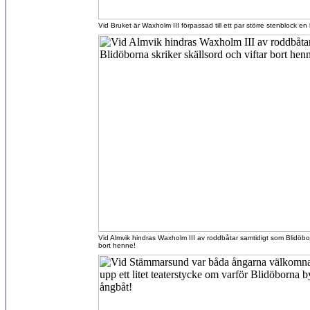
Vid Bruket är Waxholm III förpassad till ett par större stenblock en 
Vid Almvik hindras Waxholm III av roddbåtar samtidigt som Blidöborn
bort henne!