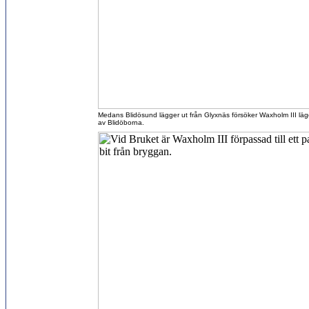
Medans Blidösund lägger ut från Glyxnäs försöker Waxholm III lägg
av Blidöborna.