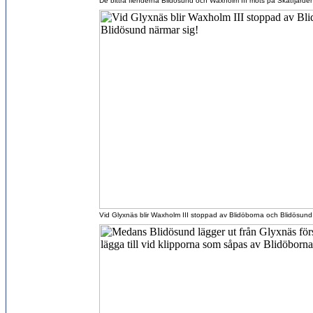
De bittra fienderna Blidösund och Waxholm III möts på Skatfjärde
Vid Glyxnäs blir Waxholm III stoppad av Blidöborna och Blidösund