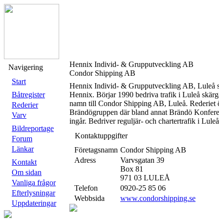
Hennix Individ- & Grupputveckling AB
Navigering
Condor Shipping AB
Start
Hennix Individ- & Grupputveckling AB, Luleå s
Båtregister
Hennix. Börjar 1990 bedriva trafik i Luleå skär
namn till Condor Shipping AB, Luleå. Rederiet 
Rederier
Brändögruppen där bland annat Brändö Konfere
Varv
ingår. Bedriver reguljär- och chartertrafik i Lule
Bildreportage
Kontaktuppgifter
Forum
Länkar
Företagsnamn
Condor Shipping AB
Adress
Varvsgatan 39
Kontakt
Box 81
Om sidan
971 03 LULEÅ
Vanliga frågor
Telefon
0920-25 85 06
Efterlysningar
Webbsida
www.condorshipping.se
Uppdateringar