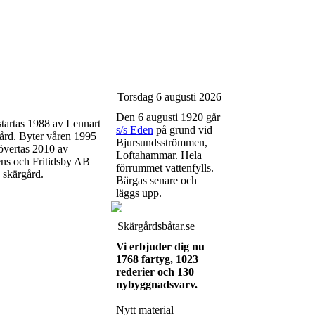
Torsdag 6 augusti 2026
Den 6 augusti 1920 går
tartas 1988 av Lennart
s/s Eden
på grund vid
gård. Byter våren 1995
Bjursundsströmmen,
övertas 2010 av
Loftahammar. Hela
ns och Fritidsby AB
förrummet vattenfylls.
å skärgård.
Bärgas senare och
läggs upp.
Skärgårdsbåtar.se
Vi erbjuder dig nu
1768 fartyg, 1023
rederier och 130
nybyggnadsvarv.
Nytt material