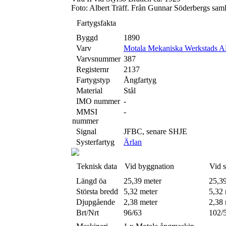
Foto: Albert Träff. Från Gunnar Söderbergs sam
Fartygsfakta
Byggd
1890
Varv
Motala Mekaniska Werkstads A
Varvsnummer
387
Registernr
2137
Fartygstyp
Ångfartyg
Material
Stål
IMO nummer
-
MMSI
-
nummer
Signal
JFBC, senare SHJE
Systerfartyg
Ärlan
Teknisk data
Vid byggnation
Vid 
Längd öa
25,39 meter
25,3
Största bredd
5,32 meter
5,32 
Djupgående
2,38 meter
2,38 
Brt/Nrt
96/63
102/