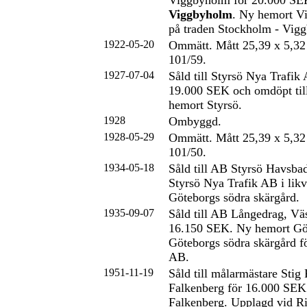
Viggbyholm för 20.000 SEK
Viggbyholm
. Ny hemort V
på traden Stockholm - Vig
1922-05-20
Ommätt. Mått 25,39 x 5,32
101/59.
1927-07-04
Såld till Styrsö Nya Trafik 
19.000 SEK och omdöpt til
hemort Styrsö.
1928
Ombyggd.
1928-05-29
Ommätt. Mått 25,39 x 5,32
101/50.
1934-05-18
Såld till AB Styrsö Havsbad
Styrsö Nya Trafik AB i likvi
Göteborgs södra skärgård.
1935-09-07
Såld till AB Långedrag, Väs
16.150 SEK. Ny hemort Göt
Göteborgs södra skärgård fö
AB.
1951-11-19
Såld till målarmästare Stig
Falkenberg för 16.000 SEK
Falkenberg. Upplagd vid R