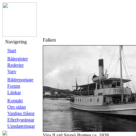
Falken
Navigering
Start
Båtregister
Rederier
Varv
Bildreportage
Forum
Länkar
Kontakt
Om sidan
Vanliga frågor
Efterlysningar
Uppdateringar
Vira II vid Styrsö Bratten ca. 1929