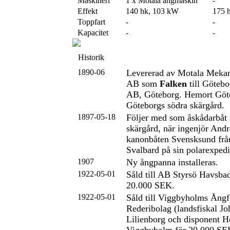
Maskineri
1 x Motala ångmaskin
-
Effekt
140 hk, 103 kW
175 
Toppfart
-
-
Kapacitet
-
-
Historik
1890-06
Levererad av Motala Mekan
AB som
Falken
till Göteb
AB, Göteborg. Hemort Göte
Göteborgs södra skärgård.
1897-05-18
Följer med som åskådarbåt
skärgård, när ingenjör And
kanonbåten Svensksund frå
Svalbard på sin polarexpedi
1907
Ny ångpanna installeras.
1922-05-01
Såld till AB Styrsö Havsbad
20.000 SEK.
1922-05-01
Såld till Viggbyholms Ångf
Rederibolag (landsfiskal J
Lilienborg och disponent 