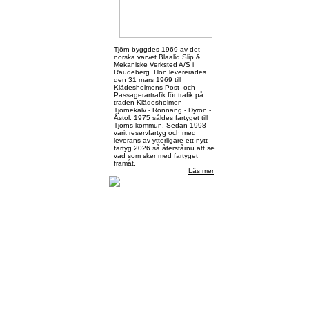
Tjörn byggdes 1969 av det
norska varvet Blaalid Slip &
Mekaniske Verksted A/S i
Raudeberg. Hon levererades
den 31 mars 1969 till
Klädesholmens Post- och
Passagerartrafik för trafik på
traden Klädesholmen -
Tjörnekalv - Rönnäng - Dyrön -
Åstol. 1975 såldes fartyget till
Tjörns kommun. Sedan 1998
varit reservfartyg och med
leverans av ytterligare ett nytt
fartyg 2026 så återstårnu att se
vad som sker med fartyget
framåt.
Läs mer