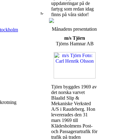
uppdateringar på de
fartyg som redan idag
finns på våra sidor!
Månadens presentation
tockholm
m/s Tjörn
Tjörns Hamnar AB
Tjörn byggdes 1969 av
det norska varvet
Blaalid Slip &
skrotning
Mekaniske Verksted
A/S i Raudeberg. Hon
levererades den 31
mars 1969 till
Klädesholmens Post-
och Passagerartrafik för
trafik på traden