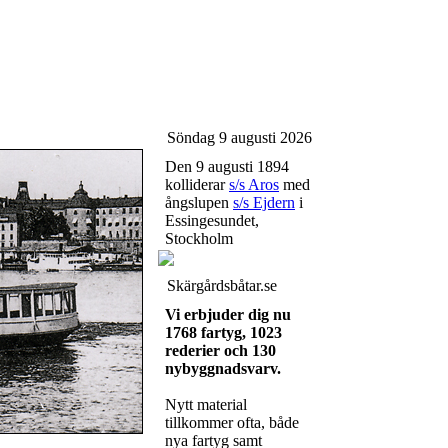
Söndag 9 augusti 2026
Den 9 augusti 1894
kolliderar
s/s Aros
med
ångslupen
s/s Ejdern
i
Essingesundet,
Stockholm
Skärgårdsbåtar.se
Vi erbjuder dig nu
1768 fartyg, 1023
rederier och 130
nybyggnadsvarv.
Nytt material
tillkommer ofta, både
nya fartyg samt