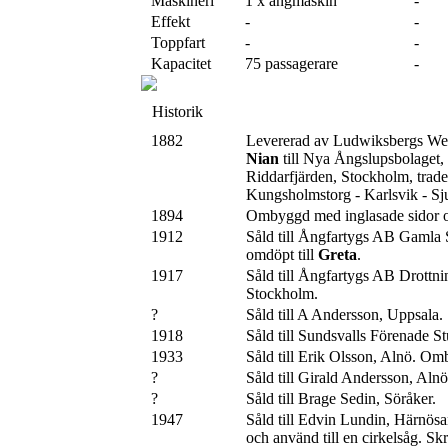
Maskineri
1 x ångmaskin
-
Effekt
-
-
Toppfart
-
-
Kapacitet
75 passagerare
-
Historik
1882
Levererad av Ludwiksbergs We
Nian
till Nya Ångslupsbolaget,
Riddarfjärden, Stockholm, trad
Kungsholmstorg - Karlsvik - S
1894
Ombyggd med inglasade sidor o
1912
Såld till Ångfartygs AB Gamla 
omdöpt till
Greta
.
1917
Såld till Ångfartygs AB Drottnin
Stockholm.
?
Såld till A Andersson, Uppsala.
1918
Såld till Sundsvalls Förenade S
1933
Såld till Erik Olsson, Alnö. Omb
?
Såld till Girald Andersson, Alnö
?
Såld till Brage Sedin, Söråker.
1947
Såld till Edvin Lundin, Härnös
och använd till en cirkelsåg. S