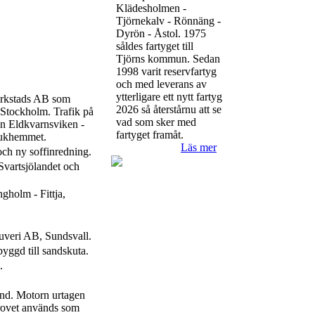
Klädesholmen -
Tjörnekalv - Rönnäng -
Dyrön - Åstol. 1975
såldes fartyget till
Tjörns kommun. Sedan
1998 varit reservfartyg
och med leverans av
ytterligare ett nytt fartyg
rkstads AB som
2026 så återstårnu att se
 Stockholm. Trafik på
vad som sker med
en Eldkvarnsviken -
fartyget framåt.
jukhemmet.
Läs mer
ch ny soffinredning.
Svartsjölandet och
gholm - Fittja,
tuveri AB, Sundsvall.
yggd till sandskuta.
.
and. Motorn urtagen
krovet används som