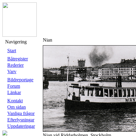
Nian
Navigering
Start
Båtregister
Rederier
Varv
Bildreportage
Forum
Länkar
Kontakt
Om sidan
Vanliga frågor
Efterlysningar
Uppdateringar
Nian vid Riddarholmen, Stockholm