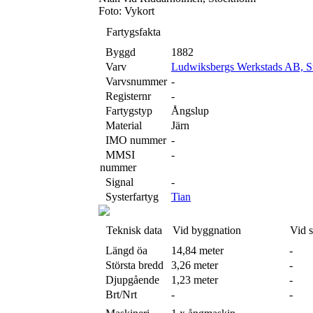
Foto: Vykort
Fartygsfakta
Byggd
1882
Varv
Ludwiksbergs Werkstads AB, S
Varvsnummer
-
Registernr
-
Fartygstyp
Ångslup
Material
Järn
IMO nummer
-
MMSI
-
nummer
Signal
-
Systerfartyg
Tian
Teknisk data
Vid byggnation
Vid 
Längd öa
14,84 meter
-
Största bredd
3,26 meter
-
Djupgående
1,23 meter
-
Brt/Nrt
-
-