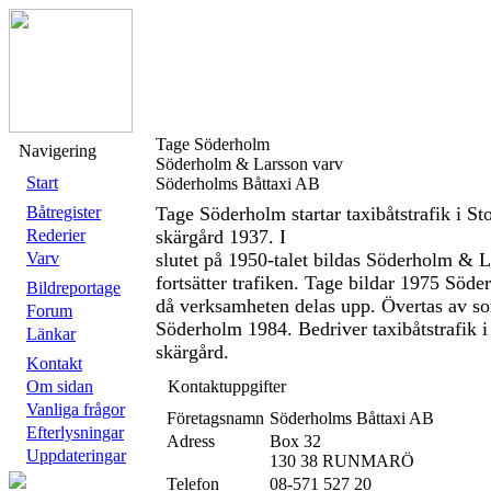
Tage Söderholm
Navigering
Söderholm & Larsson varv
Start
Söderholms Båttaxi AB
Båtregister
Tage Söderholm startar taxibåtstrafik i S
Rederier
skärgård 1937. I
Varv
slutet på 1950-talet bildas Söderholm & 
fortsätter trafiken. Tage bildar 1975 Söd
Bildreportage
då verksamheten delas upp. Övertas av s
Forum
Söderholm 1984. Bedriver taxibåtstrafik 
Länkar
skärgård.
Kontakt
Om sidan
Kontaktuppgifter
Vanliga frågor
Företagsnamn
Söderholms Båttaxi AB
Efterlysningar
Adress
Box 32
Uppdateringar
130 38 RUNMARÖ
Telefon
08-571 527 20