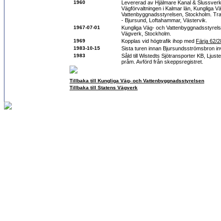
1960
Levererad av Hjälmare Kanal & Slussve
Vägförvaltningen i Kalmar län, Kungliga V
Vattenbyggnadsstyrelsen, Stockholm. Tra
- Bjursund, Loftahammar, Västervik.
1967-07-01
Kungliga Väg- och Vattenbyggnadsstyrelse
Vägverk, Stockholm.
1969
Kopplas vid högtrafik ihop med
Färja 62/2
1983-10-15
Sista turen innan Bjursundsströmsbron in
1983
Såld till Wistedts Sjötransporter KB, Ljus
pråm. Avförd från skeppsregistret.
Tillbaka till Kungliga Väg- och Vattenbyggnadsstyrelsen
Tillbaka till Statens Vägverk