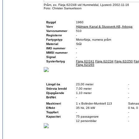
Pråm, ex. Färja 62/248 vid Hummeldal, Ljusterö 2002-11-16
Foto: Christer Samuelsson
Fartygsfakta
Byggd
1960
Varv
Hjälmare Kanal & Slussverk AB, Arboga
Varvsnummer
510
Registernr
-
Fartygstyp
Motorfärja, numera pråm
Material
Stål
IMO nummer
-
MMSI nummer
-
Signal
-
Systerfartyg
Färja 62/241
Färja 62/234
Färja 62/250
Fär
Färja 62/265
Teknisk data
Vid byggnation
Idag
Längd öa
23,00 meter
-
Största bredd
7,00 meter
-
Djupgående
1,10 meter
-
Brt/Nrt
-
-
Maskineri
1 x Bolinder-Munktell 113
Saknas
Effekt
35 hk, 26 kW
0 hk, 0
Toppfart
-
-
Kapacitet
75 passagerare
-
12 personbilar
-
Historik