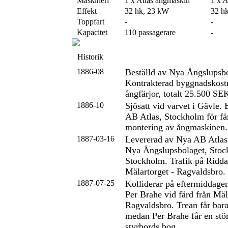
Maskineri
1 x Atlas ångmaskin
1 x A
Effekt
32 hk, 23 kW
32 h
Toppfart
-
-
Kapacitet
110 passagerare
-
Historik
1886-08
Beställd av Nya Ångslupsbo
Kontrakterad byggnadskostn
ångfärjor, totalt 25.500 SE
1886-10
Sjösatt vid varvet i Gävle. 
AB Atlas, Stockholm för fä
montering av ångmaskinen.
1887-03-16
Levererad av Nya AB Atla
Nya Ångslupsbolaget, Sto
Stockholm. Trafik på Riddar
Mälartorget - Ragvaldsbro.
1887-07-25
Kolliderar på eftermiddage
Per Brahe vid färd från Mäl
Ragvaldsbro. Trean får bar
medan Per Brahe får en stör
styrbords bog.