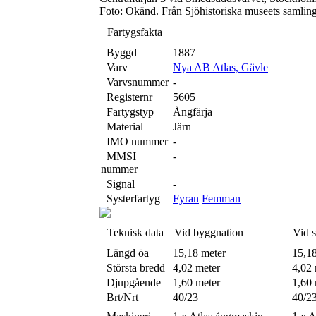
Foto: Okänd. Från Sjöhistoriska museets samlin
Fartygsfakta
Byggd
1887
Varv
Nya AB Atlas, Gävle
Varvsnummer
-
Registernr
5605
Fartygstyp
Ångfärja
Material
Järn
IMO nummer
-
MMSI
-
nummer
Signal
-
Systerfartyg
Fyran
Femman
Teknisk data
Vid byggnation
Vid 
Längd öa
15,18 meter
15,1
Största bredd
4,02 meter
4,02 
Djupgående
1,60 meter
1,60 
Brt/Nrt
40/23
40/2