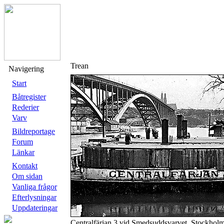
Trean
Navigering
Start
Båtregister
Rederier
Varv
Bildreportage
Forum
Länkar
Kontakt
Om sidan
Vanliga frågor
Efterlysningar
Uppdateringar
Centralfärjan 3 vid Smedsuddsvarvet, Stockholm