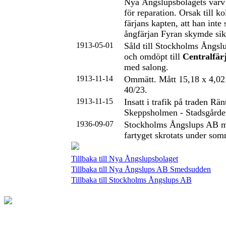
Nya Ångslupsbolagets var
för reparation. Orsak till ko
färjans kapten, att han inte
ångfärjan Fyran skymde sik
1913-05-01
Såld till Stockholms Ångs
och omdöpt till
Centralfär
med salong.
1913-11-14
Ommätt. Mått 15,18 x 4,02
40/23.
1913-11-15
Insatt i trafik på traden Rä
Skeppsholmen - Stadsgården
1936-09-07
Stockholms Ångslups AB me
fartyget skrotats under so
Tillbaka till Nya Ångslupsbolaget
Tillbaka till Nya Ångslups AB Smedsudden
Tillbaka till Stockholms Ångslups AB