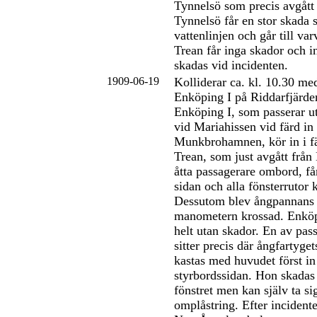
Tynnelsö som precis avgått
Tynnelsö får en stor skada 
vattenlinjen och går till var
Trean får inga skador och i
skadas vid incidenten.
1909-06-19
Kolliderar ca. kl. 10.30 me
Enköping I på Riddarfjärde
Enköping I, som passerar ut
vid Mariahissen vid färd in
Munkbrohamnen, kör in i fä
Trean, som just avgått frå
åtta passagerare ombord, får
sidan och alla fönsterrutor 
Dessutom blev ångpannans 
manometern krossad. Enköpi
helt utan skador. En av pas
sitter precis där ångfartygets
kastas med huvudet först in 
styrbordssidan. Hon skadas 
fönstret men kan själv ta sig
omplåstring. Efter incidenten