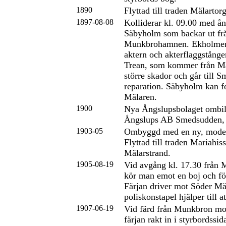
1890
Flyttad till traden Mälartor
1897-08-08
Kolliderar kl. 09.00 med ån
Säbyholm som backar ut fr
Munkbrohamnen. Ekholmen 
aktern och akterflaggstången
Trean, som kommer från Mar
större skador och går till 
reparation. Säbyholm kan fo
Mälaren.
1900
Nya Ångslupsbolaget ombild
Ångslups AB Smedsudden,
1903-05
Ombyggd med en ny, mode
Flyttad till traden Mariahis
Mälarstrand.
1905-08-19
Vid avgång kl. 17.30 frå
kör man emot en boj och för
Färjan driver mot Söder Mäl
poliskonstapel hjälper till at
1907-06-19
Vid färd från Munkbron mo
färjan rakt in i styrbordssi