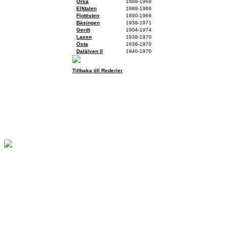
Orsa
1888-1968
Elfdalen
1888-1966
Flottisten
1890-1966
Bäsingen
1938-1971
Gerdt
1904-1974
Laxen
1938-1970
Östa
1938-1970
Dalälven II
1940-1970
Tillbaka till Rederier