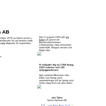
s AB
Torsdag 6 augusti 2026
Den 6 augusti 1920 går
s/s
ember 1878 av bland annat L.
Eden
på grund vid
lander för att bedriva trafik
Bjursundsströmmen,
unglig Majestät 20 september
Loftahammar. Hela förrummet
vattenfylls. Bärgas senare och
läggs upp.
r.
Skärgårdsbåtar.se
Vi erbjuder dig nu 1768 fartyg,
1023 rederier och 130
nybyggnadsvarv.
Nytt material tillkommer ofta,
både nya fartyg samt
uppdateringar på de fartyg som
redan idag finns på våra sidor!
Månadens presentation
m/s Tjörn
Tjörns Hamnar AB