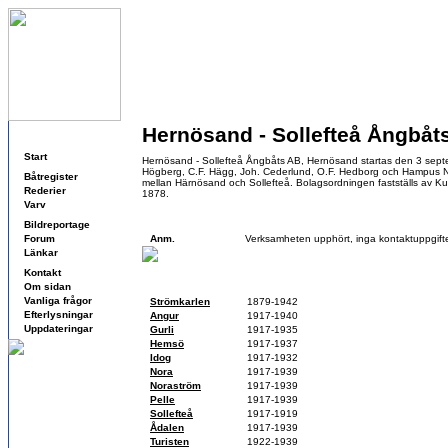
Hernösand - Sollefteå Ångbåt
Navigering
Start
Hernösand - Sollefteå Ångbåts AB, Hernösand startas den 3 sept
Högberg, C.F. Hägg, Joh. Cederlund, O.F. Hedborg och Hampus Nord
Båtregister
mellan Härnösand och Sollefteå. Bolagsordningen fastställs av K
Rederier
1878.
Varv
Kontaktuppgifter
Bildreportage
Forum
Anm.
Verksamheten upphört, inga kontaktuppgifte
Länkar
Kontakt
Fartyg
Om sidan
Vanliga frågor
Strömkarlen
1879-1942
Efterlysningar
Angur
1917-1940
Uppdateringar
Gurli
1917-1935
Hemsö
1917-1937
Idog
1917-1932
Nora
1917-1939
Noraström
1917-1939
Pelle
1917-1939
Sollefteå
1917-1919
Ådalen
1917-1939
Turisten
1922-1939