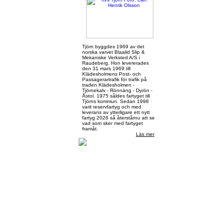
Tjörn byggdes 1969 av det
norska varvet Blaalid Slip &
Mekaniske Verksted A/S i
Raudeberg. Hon levererades
den 31 mars 1969 till
Klädesholmens Post- och
Passagerartrafik för trafik på
traden Klädesholmen -
Tjörnekalv - Rönnäng - Dyrön -
Åstol. 1975 såldes fartyget till
Tjörns kommun. Sedan 1998
varit reservfartyg och med
leverans av ytterligare ett nytt
fartyg 2026 så återstårnu att se
vad som sker med fartyget
framåt.
Läs mer