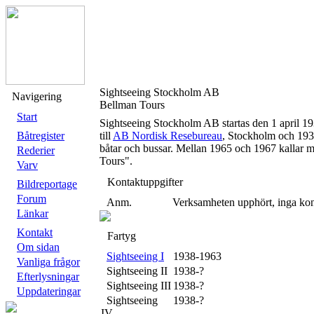
Sightseeing Stockholm AB
Navigering
Bellman Tours
Start
Sightseeing Stockholm AB startas den 1 april 19
Båtregister
till
AB Nordisk Resebureau
, Stockholm och 193
båtar och bussar. Mellan 1965 och 1967 kallar 
Rederier
Tours".
Varv
Kontaktuppgifter
Bildreportage
Forum
Anm.
Verksamheten upphört, inga kon
Länkar
Kontakt
Fartyg
Om sidan
Sightseeing I
1938-1963
Vanliga frågor
Sightseeing II
1938-?
Efterlysningar
Sightseeing III
1938-?
Uppdateringar
Sightseeing
1938-?
IV