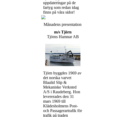
uppdateringar på de
fartyg som redan idag
finns på våra sidor!
Månadens presentation
m/s Tjörn
Tjörns Hamnar AB
Tjörn byggdes 1969 av
det norska varvet
Blaalid Slip &
Mekaniske Verksted
A/S i Raudeberg. Hon
levererades den 31
mars 1969 till
Klädesholmens Post-
och Passagerartrafik för
trafik på traden