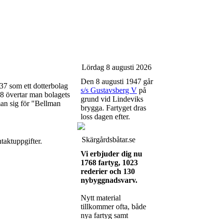
Lördag 8 augusti 2026
Den 8 augusti 1947 går
37 som ett dotterbolag
s/s Gustavsberg V
på
8 övertar man bolagets
grund vid Lindeviks
man sig för "Bellman
brygga. Fartyget dras
loss dagen efter.
Skärgårdsbåtar.se
taktuppgifter.
Vi erbjuder dig nu
1768 fartyg, 1023
rederier och 130
nybyggnadsvarv.
Nytt material
tillkommer ofta, både
nya fartyg samt